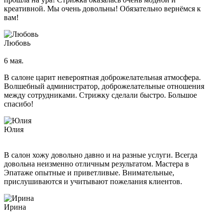
Окрашивание бровей
креативной. Мы очень довольны! Обязательно вернёмся к
Микроблейдинг
вам!
Архитектура бровей
Уход за кожей лица на аппарате Affinity
Коррекция фигуры
Любовь
Ногтевой сервис
6 мая.
Маникюр
Классический маникюр
В салоне царит невероятная доброжелательная атмосфера.
Японский маникюр
Волшебный администратор, доброжелательные отношения
Французский маникюр
между сотрудниками. Стрижку сделали быстро. Большое
Детский маникюр (до 12 лет)
спасибо!
Мужской маникюр
Аппаратный маникюр
Юлия
Европейский необрезной маникюр
Покрытие SHELLAC
В салон хожу довольно давно и на разные услуги. Всегда
Педикюр
довольна неизменно отличным результатом. Мастера в
Классический педикюр
Эпатаже опытные и приветливые. Внимательные,
Комбинированный педикюр
прислушиваются и учитывают пожелания клиентов.
Мужской педикюр
Детский педикюр
Аппаратный педикюр
Ирина
Лечебные покрытия для ногтей
Наращивание ногтей