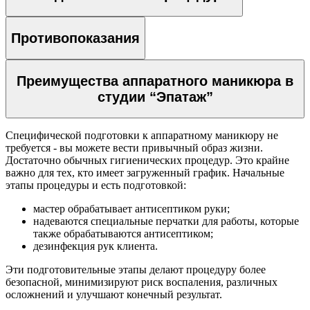
Brazilian Blowout (Бразилиан Блоаут)
Уход за волосами
Наращивание волос
Противопоказания
Мелирование волос
Окрашивание волос
Сложное окрашивание волос
Преимущества аппаратного маникюра в
Окрашивание Омбре
студии “Эпатаж”
Окрашивание AirTouch (Эйртач)
Окрашивание корней волос
Окрашивание волос Babylights
Специфической подготовки к аппаратному маникюру не
(Бейбилайтс)
требуется - вы можете вести привычный образ жизни.
Цветное окрашивание волос
Достаточно обычных гигиенических процедур. Это крайне
Шатуш
важно для тех, кто имеет загруженный график. Начальные
Балаяж окрашивание волос
этапы процедуры и есть подготовкой:
Тонирование волос
Колорирование волос
мастер обрабатывает антисептиком руки;
Окрашивание седых волос
надеваются специальные перчатки для работы, которые
Классическое окрашивание волос
также обрабатываются антисептиком;
Окрашивание в один тон
дезинфекция рук клиента.
Мужской зал
Эти подготовительные этапы делают процедуру более
Мужская стрижка
безопасной, минимизируют риск воспаления, различных
Мужское окрашивание
осложнений и улучшают конечный результат.
Укладки и прически
Мужское мелирование