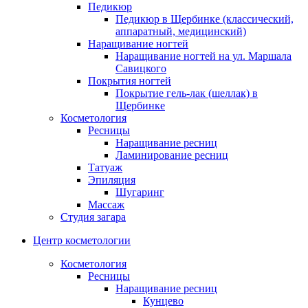
Педикюр
Педикюр в Щербинке (классический,
аппаратный, медицинский)
Наращивание ногтей
Наращивание ногтей на ул. Маршала
Савицкого
Покрытия ногтей
Покрытие гель-лак (шеллак) в
Щербинке
Косметология
Ресницы
Наращивание ресниц
Ламинирование ресниц
Татуаж
Эпиляция
Шугаринг
Массаж
Студия загара
Центр косметологии
Косметология
Ресницы
Наращивание ресниц
Кунцево