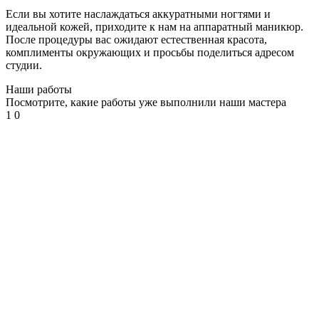
Массаж лица
Если вы хотите наслаждаться аккуратными ногтями и
Чистка лица
идеальной кожей, приходите к нам на аппаратный маникюр.
Атравматическая чистка лица
После процедуры вас ожидают естественная красота,
Карбоновый пилинг
комплименты окружающих и просьбы поделиться адресом
Пилинг
студии.
Пирсинг
Наши работы
Пирсинг языка
Посмотрите, какие работы уже выполнили наши мастера
Пирсинг ушей
1
0
Пирсинг носа
Септум
Прокол губы
Пирсинг пупка
Другие виды пирсинга
Микродермал
Мужская косметология
Мужская коррекция бровей
SMAS лифтинг (СМАС-лифтинг)
Плазмолифтинг
Плазмолифтинг лица
Плазмолифтинг кожи головы
Уколы ботокса
Ксеомин