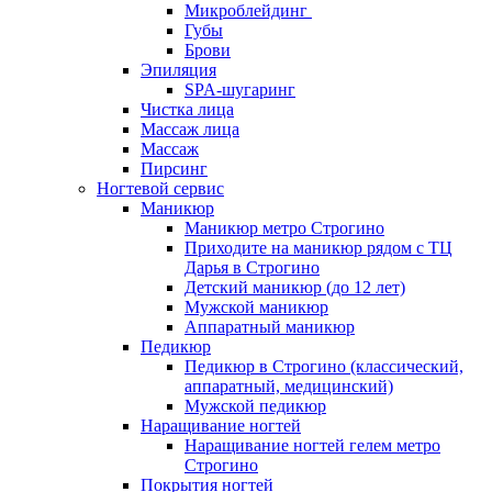
Микроблейдинг
Губы
Брови
Эпиляция
SPA-шугаринг
Чистка лица
Массаж лица
Массаж
Пирсинг
Ногтевой сервис
Маникюр
Маникюр метро Строгино
Приходите на маникюр рядом с ТЦ
Дарья в Строгино
Детский маникюр (до 12 лет)
Мужской маникюр
Аппаратный маникюр
Педикюр
Педикюр в Строгино (классический,
аппаратный, медицинский)
Мужской педикюр
Наращивание ногтей
Наращивание ногтей гелем метро
Строгино
Покрытия ногтей