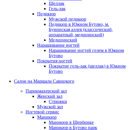
Шеллак
Гель-лак
Педикюр
Мужской педикюр
Педикюр в Южном Бутово, м.
Бунинская аллея (классический,
аппаратный, медицинский)
Медицинский
Наращивание ногтей
Наращивание ногтей гелем в Южном
Бутово
Покрытия ногтей
Покрытие гель-лак (шеллак) в Южном
Бутово
Салон на Маршала Савицкого
Парикмахерский зал
Женский зал
Стрижки
Мужской зал
Ногтевой сервис
Маникюр
Маникюр в Щербинке
Маникюр в Бутово парк