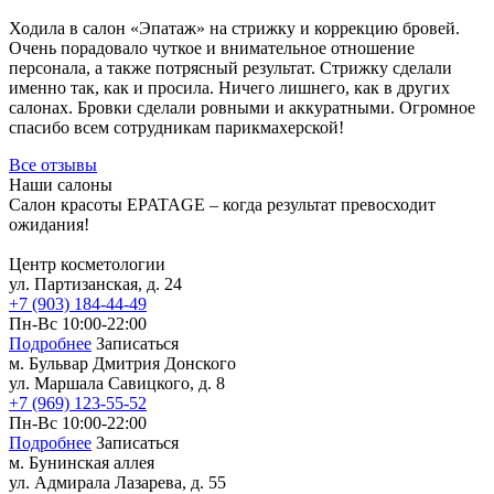
Услуги подолога
Ходила в салон «Эпатаж» на стрижку и коррекцию бровей.
Очень порадовало чуткое и внимательное отношение
Вросший ноготь лечение
персонала, а также потрясный результат. Стрижку сделали
Скоба 3-ТО
именно так, как и просила. Ничего лишнего, как в других
Титановая нить для лечения вросшего
салонах. Бровки сделали ровными и аккуратными. Огромное
ногтя
спасибо всем сотрудникам парикмахерской!
Удаление вросшего ногтя
Лечение трещин
Все отзывы
Изготовление межпальцевых ортезов
Наши салоны
Протезирование ногтей
Салон красоты EPATAGE – когда результат превосходит
Медицинский педикюр у подолога
ожидания!
Удаление стержневого мозоля
Лечение онихолизиса
Центр косметологии
Лечение онихогрифоза
ул. Партизанская, д. 24
Студия загара
+7 (903) 184-44-49
Пн-Вс 10:00-22:00
Подробнее
Записаться
м. Бульвар Дмитрия Донского
ул. Маршала Савицкого, д. 8
+7 (969) 123-55-52
Пн-Вс 10:00-22:00
Подробнее
Записаться
м. Бунинская аллея
ул. Адмирала Лазарева, д. 55