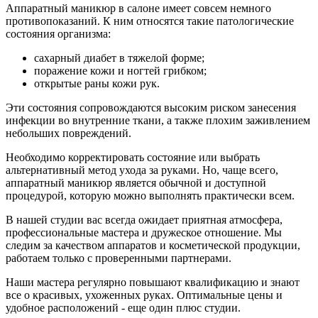
Аппаратный маникюр в салоне имеет совсем немного
Стрижка бороды и усов
противопоказаний. К ним относятся такие патологические
Детский зал
состояния организма:
Модельная стрижка для девочек до 12 лет
сахарный диабет в тяжелой форме;
Косметология
поражение кожи и ногтей грибком;
Татуаж
открытые раны кожи рук.
Губы
Эти состояния сопровождаются высоким риском занесения
Глаза
инфекции во внутренние ткани, а также плохим заживлением
С растушевкой
небольших повреждений.
Брови
Межресничный татуаж
Необходимо корректировать состояние или выбрать
Татуаж мушка
альтернативный метод ухода за руками. Но, чаще всего,
аппаратный маникюр является обычной и доступной
Коррекция
процедурой, которую можно выполнять практически всем.
Коррекция татуажа век
Коррекция татуажа губ
В нашей студии вас всегда ожидает приятная атмосфера,
Визаж
профессиональные мастера и дружеское отношение. Мы
Массаж
следим за качеством аппаратов и косметической продукции,
Ручной антицеллюлитный массаж
работаем только с проверенными партнерами.
LPG-массаж тела
Наши мастера регулярно повышают квалификацию и знают
Массаж рук
все о красивых, ухоженных руках. Оптимальные цены и
Антицеллюлитный массаж
удобное расположений - еще один плюс студии.
Массаж спины