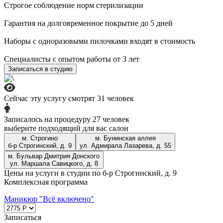
Строгое соблюдение норм стерилизации
ул. Адмирала Лазарева, д. 55
Гарантия на долговременное покрытие до 5 дней
+7 (909) 999-43-38
Записаться
Наборы с одноразовыми пилочками входят в стоимость
м. Бульвар Дмитрия Донского
Специалисты с опытом работы от 3 лет
ул. Маршала Савицкого, д. 8
Записаться в студию
+7 (969) 123-55-52
Записаться
м. Строгино
Сейчас эту услугу смотрят 31 человек
б-р Строгинский, д. 9
Записалось на процедуру 27 человек
выберите подходящий для вас салон
+7 (965) 404-75-45
Записаться
м. Строгино
м. Бунинская аллея
Записаться
б-р Строгинский, д. 9
ул. Адмирала Лазарева, д. 55
м. Бульвар Дмитрия Донского
Лазерная эпиляция
ул. Маршала Савицкого, д. 8
Цены на услуги в студии по б-р Строгинский, д. 9
4800 р. все тело
Комплексная программа
Маникюр "Всё включено"
Телеграм-бот
Записаться