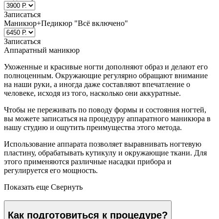
Записаться
Записаться
Маникюр+Педикюр "Всё включено"
Парикмахерский зал
Восстановление волос
Записаться
Свадебный образ
Аппаратный маникюр
Женский зал
Ухоженные и красивые ногти дополняют образ и делают его
Стрижки
полноценным. Окружающие регулярно обращают внимание
Стрижки на длинные волосы
на наши руки, а иногда даже составляют впечатление о
Стрижки на средние волосы
человеке, исходя из того, насколько они аккуратные.
Стрижки на короткие волосы
Стрижка горячими ножницами
Чтобы не переживать по поводу формы и состояния ногтей,
Укладки и прически
вы можете записаться на процедуру аппаратного маникюра в
Вечерние укладки
нашу студию и ощутить преимущества этого метода.
Укладка волос утюжком
Использование аппарата позволяет выравнивать ногтевую
Долговременная укладка волос
пластину, обрабатывать кутикулу и окружающие ткани. Для
(карвинг)
этого применяются различные насадки прибора и
Укладка кудрявых волос
регулируется его мощность.
Химическая завивка
Биозавивка волос в Москве
Показать еще
Свернуть
Ботокс для волос
Кератиновое выпрямление волос
Как подготовиться к процедуре?
Бразильское выпрямление волос