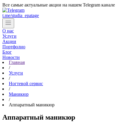
Все самые актуальные акции на нашем Telegram канале
t.me/studia_epatage
О нас
Услуги
Акции
Портфолио
Блог
Новости
Главная
Цены
/
Контакты
Услуги
/
Ногтевой сервис
Cтудии в Москве
/
Маникюр
Центр косметологии
/
Аппаратный маникюр
ул. Партизанская, д. 24
Аппаратный маникюр
+7 (903) 184-44-49
Записаться
м. Бунинская аллея