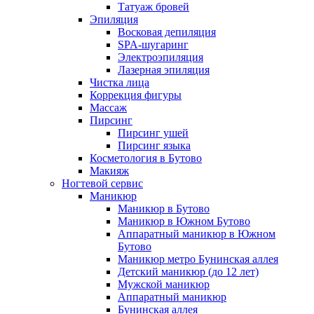
Татуаж бровей
Эпиляция
Восковая депиляция
SPA-шугаринг
Электроэпиляция
Лазерная эпиляция
Чистка лица
Коррекция фигуры
Массаж
Пирсинг
Пирсинг ушей
Пирсинг языка
Косметология в Бутово
Макияж
Ногтевой сервис
Маникюр
Маникюр в Бутово
Маникюр в Южном Бутово
Аппаратный маникюр в Южном
Бутово
Маникюр метро Бунинская аллея
Детский маникюр (до 12 лет)
Мужской маникюр
Аппаратный маникюр
Бунинская аллея