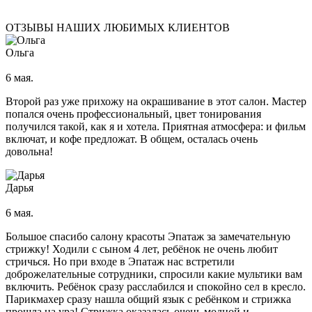
Электроэпиляция груди
Электроэпиляция лица
ОТЗЫВЫ НАШИХ ЛЮБИМЫХ КЛИЕНТОВ
Эпиляция глубокого бикини
Ольга
Лазерная эпиляция
Лазерная эпиляция для мужчин
6 мая.
Лазерная эпиляция бикини
Лазерная эпиляция груди
Второй раз уже прихожу на окрашивание в этот салон. Мастер
Лазерная эпиляция верхней губы
попался очень профессиональный, цвет тонирования
Лазерная эпиляция живота
получился такой, как я и хотела. Приятная атмосфера: и фильм
Лазерная эпиляция лица
включат, и кофе предложат. В общем, осталась очень
Лазерная эпиляция ног
довольна!
Лазерная эпиляция подмышек
Лазерная эпиляция рук
Лазерная эпиляция спины
Дарья
Лазерная эпиляция ягодиц
Ресницы
6 мая.
Наращивание ресниц
Ламинирование ресниц
Большое спасибо салону красоты Эпатаж за замечательную
Химическая завивка ресниц
стрижку! Ходили с сыном 4 лет, ребёнок не очень любит
Окрашивание ресниц
стричься. Но при входе в Эпатаж нас встретили
доброжелательные сотрудники, спросили какие мультики вам
Брови
включить. Ребёнок сразу расслабился и спокойно сел в кресло.
Ламинирование бровей
Парикмахер сразу нашла общий язык с ребёнком и стрижка
Коррекция бровей
прошла на ура! Стрижка оказалась очень модной и