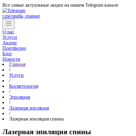
Все самые актуальные акции на нашем Telegram канале
t.me/studia_epatage
О нас
Услуги
Акции
Портфолио
Блог
Новости
Главная
Цены
/
Контакты
Услуги
/
Косметология
/
Эпиляция
/
Лазерная эпиляция
/
Лазерная эпиляция спины
Cтудии в Москве
Лазерная эпиляция спины