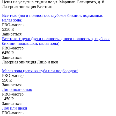
Лазерная эпиляция
Цены на услуги в студии по ул. Маршала Савицкого, д. 8
Лазерная эпиляция Все тело
4800 р. все тело
Все тело (ноги полностью, глубокое бикини, подмышки,
малая зона)
Телеграм-бот
PRO-мастер
5350 Р.
Записаться
Все тело + руки (руки полностью, ноги полностью, глубокое
бикини, подмышки, малая зона)
PRO-мастер
6450 Р.
Записаться
Лазерная эпиляция Лицо и шея
Малая зона (верхняя губа или подбородок)
PRO-мастер
550 Р.
Записаться
Лицо полностью
PRO-мастер
1450 Р.
Записаться
Лоб или щеки
PRO-мастер