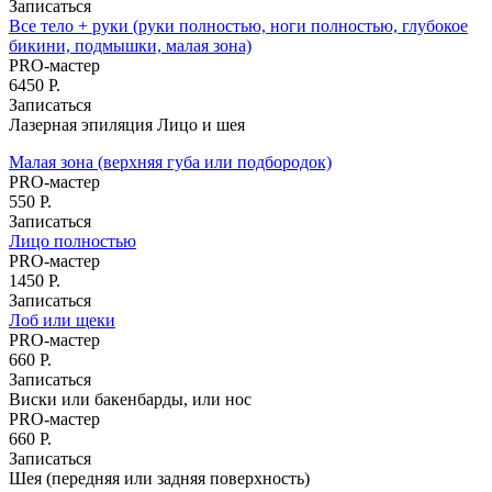
Записаться
Все тело + руки (руки полностью, ноги полностью, глубокое
Восковая депиляция
бикини, подмышки, малая зона)
Депиляция подмышек
PRO-мастер
SPA-шугаринг
6450 Р.
Электроэпиляция
Записаться
Электроэпиляция живота
Лазерная эпиляция Лицо и шея
Электроэпиляция бикини
Электроэпиляция груди
Малая зона (верхняя губа или подбородок)
Электроэпиляция лица
PRO-мастер
Эпиляция глубокого бикини
550 Р.
Записаться
Лазерная эпиляция
Лицо полностью
Лазерная эпиляция для мужчин
PRO-мастер
Лазерная эпиляция бикини
1450 Р.
Лазерная эпиляция груди
Записаться
Лазерная эпиляция верхней губы
Лоб или щеки
Лазерная эпиляция живота
PRO-мастер
Лазерная эпиляция лица
660 Р.
Лазерная эпиляция ног
Записаться
Лазерная эпиляция подмышек
Виски или бакенбарды, или нос
Лазерная эпиляция рук
PRO-мастер
Лазерная эпиляция спины
660 Р.
Лазерная эпиляция ягодиц
Записаться
Ресницы
Шея (передняя или задняя поверхность)