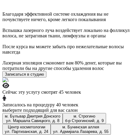
Центр косметологии
ул. Партизанская, д. 24
Благодаря эффективной системе охлаждения вы не
почувствуете ничего, кроме легкого покалывания
+7 (903) 184-44-49
Записаться
Вспышка лазерного луча воздействует локально на фолликул
м. Бунинская аллея
волоса, не затрагивая ткани, лимфоузлы и органы
ул. Адмирала Лазарева, д. 55
После курса вы можете забыть про нежелательные волосы
навсегда
+7 (909) 999-43-38
Записаться
Лазерная эпиляция сэкономит вам 80% денег, которые вы
м. Бульвар Дмитрия Донского
потратили бы на другие способы удаления волос
Записаться в студию
ул. Маршала Савицкого, д. 8
+7 (969) 123-55-52
Записаться
Сейчас эту услугу смотрят 45 человек
м. Строгино
Записалось на процедуру 40 человек
б-р Строгинский, д. 9
выберите подходящий для вас салон
м. Бульвар Дмитрия Донского
м. Строгино
+7 (965) 404-75-45
Записаться
ул. Маршала Савицкого, д. 8
б-р Строгинский, д. 9
Записаться
Центр косметологии
м. Бунинская аллея
ул. Партизанская, д. 24
ул. Адмирала Лазарева, д. 55