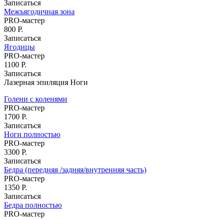
Записаться
Межъягодичная зона
Массаж
PRO-мастер
Ручной антицеллюлитный массаж
800 Р.
LPG-массаж тела
Записаться
Массаж рук
Ягодицы
Антицеллюлитный массаж
PRO-мастер
Массаж спины
1100 Р.
Массаж лица
Записаться
Чистка лица
Лазерная эпиляция Ноги
Атравматическая чистка лица
Карбоновый пилинг
Голени с коленями
Пилинг
PRO-мастер
1700 Р.
Пирсинг
Записаться
Пирсинг языка
Ноги полностью
Пирсинг ушей
PRO-мастер
Пирсинг носа
3300 Р.
Септум
Записаться
Прокол губы
Бедра (передняя /задняя/внутренняя часть)
Пирсинг пупка
PRO-мастер
Другие виды пирсинга
1350 Р.
Микродермал
Записаться
Бедра полностью
Мужская косметология
PRO-мастер
Мужская коррекция бровей