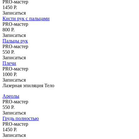
PRO-мастер
Укладка кудрявых волос
1450 Р.
Химическая завивка
Записаться
Биозавивка волос в Москве
Кисти рук с пальцами
Ботокс для волос
PRO-мастер
800 Р.
Кератиновое выпрямление волос
Записаться
Бразильское выпрямление волос
Пальцы рук
Brazilian Blowout (Бразилиан Блоаут)
PRO-мастер
Уход за волосами
550 Р.
Наращивание волос
Записаться
Мелирование волос
Плечи
PRO-мастер
Окрашивание волос
1000 Р.
Сложное окрашивание волос
Записаться
Окрашивание Омбре
Лазерная эпиляция Тело
Окрашивание AirTouch (Эйртач)
Окрашивание корней волос
Ареолы
Окрашивание волос Babylights
PRO-мастер
(Бейбилайтс)
550 Р.
Цветное окрашивание волос
Записаться
Шатуш
Грудь полностью
Балаяж окрашивание волос
PRO-мастер
Тонирование волос
1450 Р.
Колорирование волос
Записаться
Окрашивание седых волос