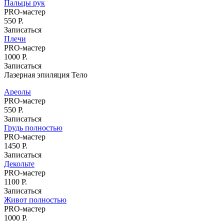
Пальцы рук
Классический педикюр
PRO-мастер
Комбинированный педикюр
550 Р.
Мужской педикюр
Записаться
Детский педикюр
Плечи
Аппаратный педикюр
PRO-мастер
Лечебные покрытия для ногтей
1000 Р.
Наращивание ногтей
Записаться
Лазерная эпиляция Тело
Услуги подолога
Вросший ноготь лечение
Ареолы
Скоба 3-ТО
PRO-мастер
Титановая нить для лечения вросшего
550 Р.
ногтя
Записаться
Удаление вросшего ногтя
Грудь полностью
Лечение трещин
PRO-мастер
Изготовление межпальцевых ортезов
1450 Р.
Протезирование ногтей
Записаться
Медицинский педикюр у подолога
Декольте
Удаление стержневого мозоля
PRO-мастер
Лечение онихолизиса
1100 Р.
Лечение онихогрифоза
Записаться
Студия загара
Живот полностью
PRO-мастер
1000 Р.