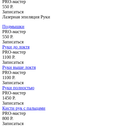
Наращивание ресниц
PRO-мастер
Ламинирование ресниц
550 Р.
Химическая завивка ресниц
Записаться
Окрашивание ресниц
Лазерная эпиляция Руки
Брови
Подмышки
Ламинирование бровей
PRO-мастер
Коррекция бровей
550 Р.
Окрашивание бровей
Записаться
Микроблейдинг
Руки до локтя
Архитектура бровей
PRO-мастер
Уход за кожей лица на аппарате Affinity
1100 Р.
Коррекция фигуры
Записаться
Руки выше локтя
Ногтевой сервис
PRO-мастер
Маникюр
1100 Р.
Классический маникюр
Записаться
Японский маникюр
Руки полностью
Французский маникюр
PRO-мастер
Детский маникюр (до 12 лет)
1450 Р.
Мужской маникюр
Записаться
Кисти рук с пальцами
Аппаратный маникюр
PRO-мастер
Европейский необрезной маникюр
800 Р.
Покрытие SHELLAC
Записаться
Педикюр