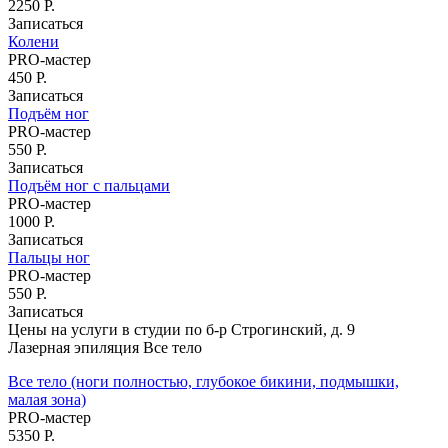
2250 Р.
SMAS лифтинг (СМАС-лифтинг)
Записаться
Колени
Плазмолифтинг
PRO-мастер
Плазмолифтинг лица
450 Р.
Плазмолифтинг кожи головы
Записаться
Уколы ботокса
Подъём ног
Ксеомин
PRO-мастер
550 Р.
Мезотерапия
Записаться
Мезотерапия вокруг глаз
Подъём ног с пальцами
Мезотерапия головы
PRO-мастер
Мезотерапия лица
1000 Р.
Контурная пластика лица филлерами
Записаться
Контурная пластика губ
Пальцы ног
PRO-мастер
Биоревитализация
550 Р.
Биоревитализация глаз
Записаться
Биоревитализация губ
Цены на услуги в студии по б-р Строгинский, д. 9
Биоревитализация рук
Лазерная эпиляция Все тело
Биоревитализация шеи
Газожидкостный пилинг
Все тело (ноги полностью, глубокое бикини, подмышки,
Газожидкостный пилинг головы
малая зона)
Газожидкостный пилинг лица
PRO-мастер
5350 Р.
Эпиляция