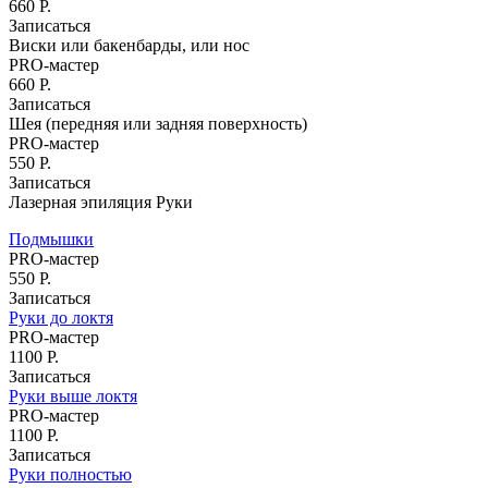
660 Р.
Записаться
Виски или бакенбарды, или нос
PRO-мастер
660 Р.
м. Молодёжная
м. Бульвар Дмитрия Донского
м. Бунинская
Записаться
аллея
м. Строгино
Шея (передняя или задняя поверхность)
PRO-мастер
Записаться
550 Р.
Записаться
Парикмахерский зал
Лазерная эпиляция Руки
Восстановление волос
Свадебный образ
Подмышки
PRO-мастер
Женский зал
550 Р.
Стрижки
Записаться
Стрижки на длинные волосы
Руки до локтя
Стрижки на средние волосы
PRO-мастер
Стрижки на короткие волосы
1100 Р.
Стрижка горячими ножницами
Записаться
Руки выше локтя
Укладки и прически
PRO-мастер
Вечерние укладки
1100 Р.
Укладка волос утюжком
Записаться
Долговременная укладка волос
Руки полностью
(карвинг)