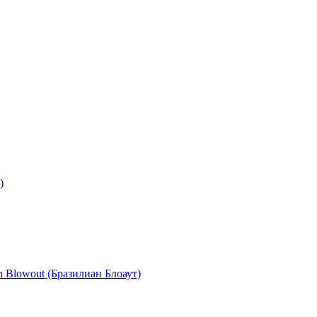
)
n Blowout (Бразилиан Блоаут)