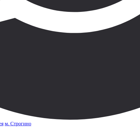
ея
м. Строгино