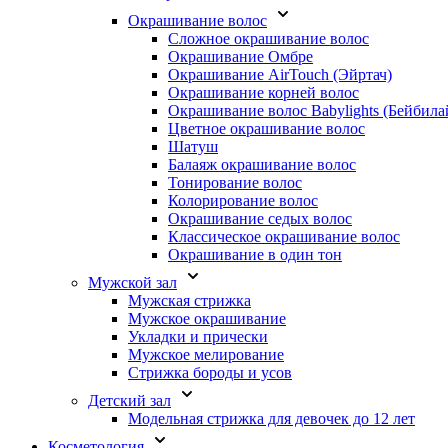
Окрашивание волос
Сложное окрашивание волос
Окрашивание Омбре
Окрашивание AirTouch (Эйртач)
Окрашивание корней волос
Окрашивание волос Babylights (Бейбила
Цветное окрашивание волос
Шатуш
Балаяж окрашивание волос
Тонирование волос
Колорирование волос
Окрашивание седых волос
Классическое окрашивание волос
Окрашивание в один тон
Мужской зал
Мужская стрижка
Мужское окрашивание
Укладки и прически
Мужское мелирование
Стрижка бороды и усов
Детский зал
Модельная стрижка для девочек до 12 лет
Косметология