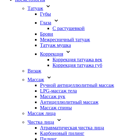
Татуаж
Губы
Глаза
С растушевкой
Брови
Межресничный татуаж
Татуаж мушка
Коррекция
Коррекция татуажа век
Коррекция татуажа губ
Визаж
Массаж
Ручной антицеллюлитный массаж
LPG-массаж тела
Массаж рук
Антицеллюлитный массаж
Массаж спины
Массаж лица
Чистка лица
Атравматическая чистка лица
Карбоновый пилинг
Пилинг