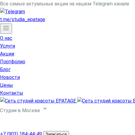
Все самые актуальные акции на нашем Telegram канале
t.me/studia_epatage
О нас
Услуги
Акции
Портфолио
Блог
Новости
Цены
Контакты
Cтудии в Москве
Центр косметологии
ул. Партизанская, д. 24
+7 (903) 184-44-49
Записаться