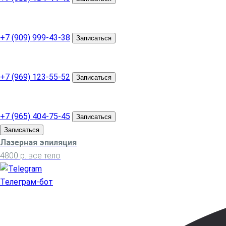
м. Бунинская аллея
ул. Адмирала Лазарева, д. 55
+7 (909) 999-43-38
Записаться
м. Бульвар Дмитрия Донского
ул. Маршала Савицкого, д. 8
+7 (969) 123-55-52
Записаться
м. Строгино
б-р Строгинский, д. 9
+7 (965) 404-75-45
Записаться
Записаться
Лазерная эпиляция
4800 р. все тело
Телеграм-бот