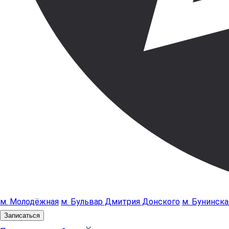
м. Молодёжная
м. Бульвар Дмитрия Донского
м. Бунинска
Записаться