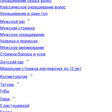
Окрашивание седых волос
Классическое окрашивание волос
Окрашивание в один тон
Мужской зал
Мужская стрижка
Мужское окрашивание
Укладки и прически
Мужское мелирование
Стрижка бороды и усов
Детский зал
Модельная стрижка для девочек до 12 лет
Косметология
Татуаж
Губы
Глаза
С растушевкой