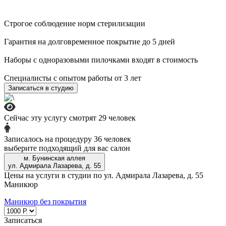
+7 (969) 123-55-52
Записаться
Строгое соблюдение норм стерилизации
м. Строгино
Гарантия на долговременное покрытие до 5 дней
б-р Строгинский, д. 9
Наборы с одноразовыми пилочками входят в стоимость
+7 (965) 404-75-45
Записаться
Записаться
Специалисты с опытом работы от 3 лет
Записаться в студию
Лазерная эпиляция
4800 р. все тело
Сейчас эту услугу смотрят 29 человек
Телеграм-бот
Записалось на процедуру 36 человек
выберите подходящий для вас салон
м. Бунинская аллея
ул. Адмирала Лазарева, д. 55
Цены на услуги в студии по ул. Адмирала Лазарева, д. 55
Маникюр
Маникюр без покрытия
Записаться