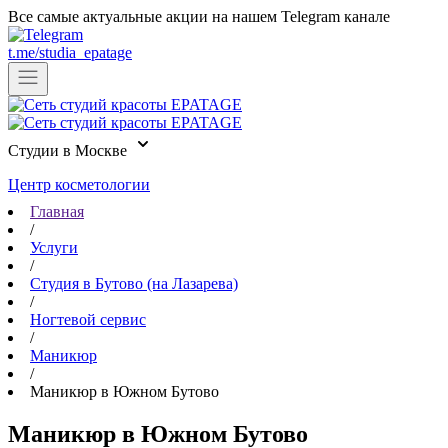
Все самые актуальные акции на нашем Telegram канале
t.me/studia_epatage
Cтудии в Москве
Центр косметологии
Главная
ул. Партизанская, д. 24
/
Услуги
+7 (903) 184-44-49
Записаться
/
Студия в Бутово (на Лазарева)
м. Бунинская аллея
/
Ногтевой сервис
ул. Адмирала Лазарева, д. 55
/
Маникюр
+7 (909) 999-43-38
Записаться
/
Маникюр в Южном Бутово
м. Бульвар Дмитрия Донского
ул. Маршала Савицкого, д. 8
Маникюр в Южном Бутово