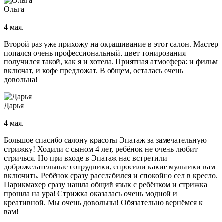
Пирсинг языка
Ольга
Пирсинг ушей
4 мая.
Пирсинг носа
Второй раз уже прихожу на окрашивание в этот салон. Мастер
попался очень профессиональный, цвет тонирования
Септум
получился такой, как я и хотела. Приятная атмосфера: и фильм
Прокол губы
включат, и кофе предложат. В общем, осталась очень
Пирсинг пупка
довольна!
Другие виды пирсинга
Микродермал
Мужская косметология
Дарья
4 мая.
Мужская коррекция бровей
SMAS лифтинг (СМАС-лифтинг)
Большое спасибо салону красоты Эпатаж за замечательную
Плазмолифтинг
стрижку! Ходили с сыном 4 лет, ребёнок не очень любит
стричься. Но при входе в Эпатаж нас встретили
доброжелательные сотрудники, спросили какие мультики вам
Плазмолифтинг лица
включить. Ребёнок сразу расслабился и спокойно сел в кресло.
Плазмолифтинг кожи головы
Парикмахер сразу нашла общий язык с ребёнком и стрижка
прошла на ура! Стрижка оказалась очень модной и
Уколы ботокса
креативной. Мы очень довольны! Обязательно вернёмся к
вам!
Ксеомин