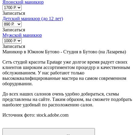
Японский маникюр
Записаться
Детский маникюр (до 12 лет)
Записаться
Мужской маникюр
Записаться
Маникюр в Южном Бутово - Студия в Бутово (на Лазарева)
Сеть студий красоты Epatage уже долгое время радует своих
клиентов широким ассортиментом процедур и качественным
обслуживанием. У нас работают только
высококвалифицированные мастера на самом современном
м. Молодёжная
м. Бульвар Дмитрия Донского
м. Бунинская
оборудовании.
аллея
м. Строгино
Записаться
До всех наших салонов очень удобно добираться, схемы
представлены на сайте. Таким образом, вы сможете подобрать
наиболее удобный по расположению салон.
Парикмахерский зал
Источник фото: stock.adobe.com
Восстановление волос
Свадебный образ