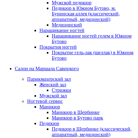
Мужской педикюр
Педикюр в Южном Бутово, м.
Бунинская аллея (классический,
аппаратный, медицинский)
Медицинский
Наращивание ногтей
Наращивание ногтей гелем в Южном
Бутово
Покрытия ногтей
Покрытие гель-лак (шеллак) в Южном
Бутово
Салон на Маршала Савицкого
Парикмахерский зал
Женский зал
Стрижки
Мужской зал
Ногтевой сервис
Маникюр
Маникюр в Щербинке
Маникюр в Бутово парк
Педикюр
Педикюр в Щербинке (классический,
аппаратный, медицинский)