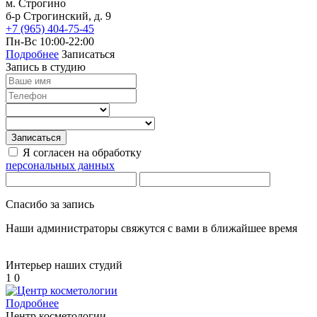
м. Строгино
Лазерная эпиляция рук
б-р Строгинский, д. 9
Лазерная эпиляция спины
+7 (965) 404-75-45
Лазерная эпиляция ягодиц
Пн-Вс 10:00-22:00
Ресницы
Подробнее
Записаться
Запись в студию
Наращивание ресниц
Ламинирование ресниц
Химическая завивка ресниц
Окрашивание ресниц
Записаться
Брови
Я согласен на обработку
персональных данных
Ламинирование бровей
Коррекция бровей
Окрашивание бровей
Спасибо за запись
Микроблейдинг
Архитектура бровей
Наши администраторы свяжутся с вами в ближайшее время
Уход за кожей лица на аппарате Affinity
Коррекция фигуры
Интерьер наших студий
Ногтевой сервис
1
0
Подробнее
Маникюр
Центр косметологии