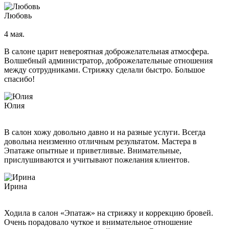
Мезотерапия
Любовь
Мезотерапия вокруг глаз
4 мая.
Мезотерапия головы
Мезотерапия лица
В салоне царит невероятная доброжелательная атмосфера.
Волшебный администратор, доброжелательные отношения
Контурная пластика лица филлерами
между сотрудниками. Стрижку сделали быстро. Большое
спасибо!
Контурная пластика губ
Биоревитализация
Юлия
Биоревитализация глаз
В салон хожу довольно давно и на разные услуги. Всегда
Биоревитализация губ
довольна неизменно отличным результатом. Мастера в
Биоревитализация рук
Эпатаже опытные и приветливые. Внимательные,
Биоревитализация шеи
прислушиваются и учитывают пожелания клиентов.
Газожидкостный пилинг
Ирина
Газожидкостный пилинг головы
Газожидкостный пилинг лица
Ходила в салон «Эпатаж» на стрижку и коррекцию бровей.
Эпиляция
Очень порадовало чуткое и внимательное отношение