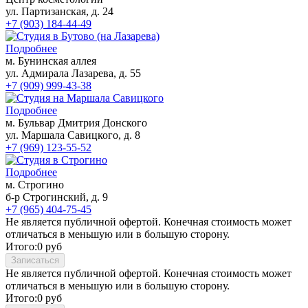
ул. Партизанская, д. 24
+7 (903) 184-44-49
Классический маникюр
Японский маникюр
Подробнее
Французский маникюр
м. Бунинская аллея
Детский маникюр (до 12 лет)
ул. Адмирала Лазарева, д. 55
Мужской маникюр
+7 (909) 999-43-38
Аппаратный маникюр
Подробнее
м. Бульвар Дмитрия Донского
Европейский необрезной маникюр
ул. Маршала Савицкого, д. 8
Покрытие SHELLAC
+7 (969) 123-55-52
Педикюр
Подробнее
м. Строгино
Классический педикюр
б-р Строгинский, д. 9
Комбинированный педикюр
+7 (965) 404-75-45
Мужской педикюр
Не является публичной офертой. Конечная стоимость может
Детский педикюр
отличаться в меньшую или в большую сторону.
Аппаратный педикюр
Итого:
0
руб
Лечебные покрытия для ногтей
Записаться
Наращивание ногтей
Не является публичной офертой. Конечная стоимость может
Услуги подолога
отличаться в меньшую или в большую сторону.
Итого:
0
руб