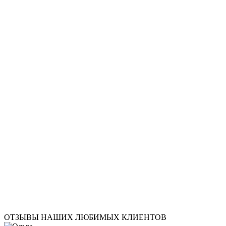
Татуаж мушка
Коррекция
Коррекция татуажа век
Коррекция татуажа губ
Визаж
Массаж
Ручной антицеллюлитный массаж
LPG-массаж тела
Массаж рук
Антицеллюлитный массаж
Массаж спины
Массаж лица
Чистка лица
Атравматическая чистка лица
Карбоновый пилинг
Пилинг
Пирсинг
ОТЗЫВЫ НАШИХ ЛЮБИМЫХ КЛИЕНТОВ