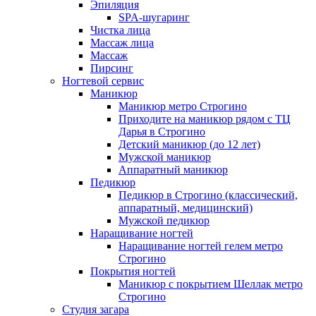
Эпиляция
SPA-шугаринг
Чистка лица
Массаж лица
Массаж
Пирсинг
Ногтевой сервис
Маникюр
Маникюр метро Строгино
Приходите на маникюр рядом с ТЦ
Дарья в Строгино
Детский маникюр (до 12 лет)
Мужской маникюр
Аппаратный маникюр
Педикюр
Педикюр в Строгино (классический,
аппаратный, медицинский)
Мужской педикюр
Наращивание ногтей
Наращивание ногтей гелем метро
Строгино
Покрытия ногтей
Маникюр с покрытием Шеллак метро
Строгино
Студия загара