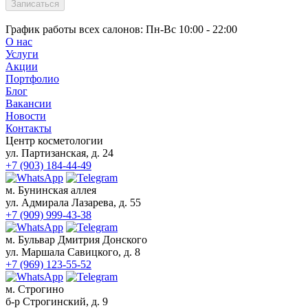
Записаться
Вросший ноготь лечение
График работы всех салонов:
Пн-Вс 10:00 - 22:00
О нас
Скоба 3-ТО
Услуги
Титановая нить для лечения вросшего
Акции
ногтя
Портфолио
Удаление вросшего ногтя
Блог
Лечение трещин
Вакансии
Изготовление межпальцевых ортезов
Новости
Протезирование ногтей
Контакты
Медицинский педикюр у подолога
Центр косметологии
Удаление стержневого мозоля
ул. Партизанская, д. 24
Лечение онихолизиса
+7 (903) 184-44-49
Лечение онихогрифоза
Студия загара
м. Бунинская аллея
ул. Адмирала Лазарева, д. 55
О нас
+7 (909) 999-43-38
Услуги
Акции
м. Бульвар Дмитрия Донского
Портфолио
ул. Маршала Савицкого, д. 8
Блог
+7 (969) 123-55-52
Новости
Цены
м. Строгино
Контакты
б-р Строгинский, д. 9