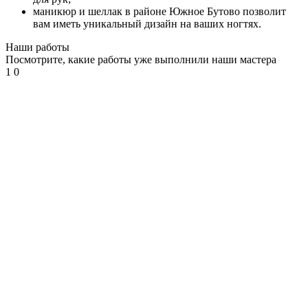
Мужской зал
маникюр и шеллак в районе Южное Бутово позволит
вам иметь уникальный дизайн на ваших ногтях.
Мужская стрижка
Мужское окрашивание
Наши работы
Укладки и прически
Посмотрите, какие работы уже выполнили наши мастера
Мужское мелирование
1
0
Стрижка бороды и усов
Детский зал
Модельная стрижка для девочек до 12 лет
Косметология
Татуаж
Губы
Глаза
С растушевкой
Брови
Межресничный татуаж