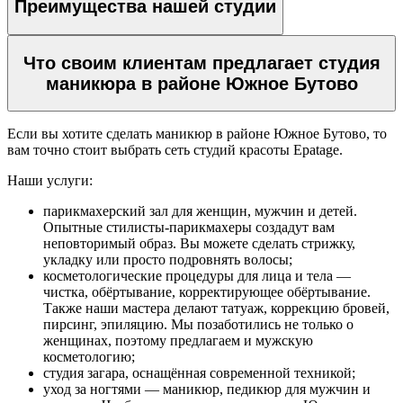
Преимущества нашей студии
Женский зал
Что своим клиентам предлагает студия
Стрижки
маникюра в районе Южное Бутово
Стрижки на длинные волосы
Стрижки на средние волосы
Если вы хотите сделать маникюр в районе Южное Бутово, то
Стрижки на короткие волосы
вам точно стоит выбрать сеть студий красоты Epatage.
Стрижка горячими ножницами
Наши услуги:
Укладки и прически
парикмахерский зал для женщин, мужчин и детей.
Опытные стилисты-парикмахеры создадут вам
Вечерние укладки
неповторимый образ. Вы можете сделать стрижку,
Укладка волос утюжком
укладку или просто подровнять волосы;
Долговременная укладка волос
косметологические процедуры для лица и тела —
(карвинг)
чистка, обёртывание, корректирующее обёртывание.
Укладка кудрявых волос
Также наши мастера делают татуаж, коррекцию бровей,
Химическая завивка
пирсинг, эпиляцию. Мы позаботились не только о
женщинах, поэтому предлагаем и мужскую
косметологию;
Биозавивка волос в Москве
студия загара, оснащённая современной техникой;
Ботокс для волос
уход за ногтями — маникюр, педикюр для мужчин и
Кератиновое выпрямление волос