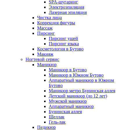
SPA-шугаринг
Электроэпиляция
Лазерная эпиляция
Чистка лица
Коррекция фигуры
Массаж
Пирсинг
Пирсинг ушей
Пирсинг языка
Косметология в Бутово
Макияж
Ногтевой сервис
Маникюр
Маникюр в Бутово
Маникюр в Южном Бутово
Аппаратный маникюр в Южном
Бутово
Маникюр метро Бунинская аллея
Детский маникюр (до 12 лет)
Мужской маникюр
Аппаратный маникюр
Бунинская аллея
Шеллак
Гель-лак
Педикюр