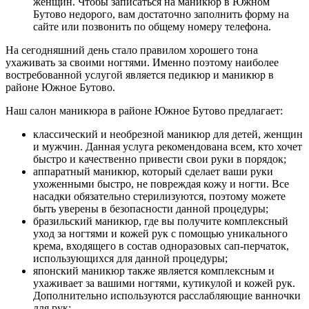
женщин. Чтобы записаться на маникюр в Южном
Бутово недорого, вам достаточно заполнить форму на
сайте или позвонить по общему номеру телефона.
Бразильское выпрямление волос
Brazilian Blowout (Бразилиан Блоаут)
На сегодняшний день стало правилом хорошего тона
Уход за волосами
ухаживать за своими ногтями. Именно поэтому наиболее
Наращивание волос
востребованной услугой является педикюр и маникюр в
Мелирование волос
районе Южное Бутово.
Окрашивание волос
Наш салон маникюра в районе Южное Бутово предлагает:
Сложное окрашивание волос
классический и необрезной маникюр для детей, женщин
Окрашивание Омбре
и мужчин. Данная услуга рекомендована всем, кто хочет
Окрашивание AirTouch (Эйртач)
быстро и качественно привести свои руки в порядок;
Окрашивание корней волос
аппаратный маникюр, который сделает ваши руки
Окрашивание волос Babylights
ухоженными быстро, не повреждая кожу и ногти. Все
(Бейбилайтс)
насадки обязательно стерилизуются, поэтому можете
Цветное окрашивание волос
быть уверены в безопасности данной процедуры;
Шатуш
бразильский маникюр, где вы получите комплексный
Балаяж окрашивание волос
уход за ногтями и кожей рук с помощью уникального
Тонирование волос
крема, входящего в состав одноразовых сап-перчаток,
Колорирование волос
использующихся для данной процедуры;
Окрашивание седых волос
японский маникюр также является комплексным и
Классическое окрашивание волос
ухаживает за вашими ногтями, кутикулой и кожей рук.
Окрашивание в один тон
Дополнительно используются расслабляющие ванночки
для рук;