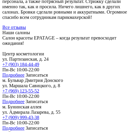
персонала, а также потрясный результат. Стрижку сделали
именно так, как и просила. Ничего лишнего, как в других
Восковая депиляция
салонах. Бровки сделали ровными и аккуратными. Огромное
спасибо всем сотрудникам парикмахерской!
Депиляция подмышек
Все отзывы
SPA-шугаринг
Наши салоны
Электроэпиляция
Салон красоты EPATAGE – когда результат превосходит
ожидания!
Электроэпиляция живота
Центр косметологии
Электроэпиляция бикини
ул. Партизанская, д. 24
Электроэпиляция груди
+7 (903) 184-44-49
Электроэпиляция лица
Пн-Вс 10:00-22:00
Эпиляция глубокого бикини
Подробнее
Записаться
Лазерная эпиляция
м. Бульвар Дмитрия Донского
ул. Маршала Савицкого, д. 8
+7 (969) 123-55-52
Лазерная эпиляция для мужчин
Пн-Вс 10:00-22:00
Лазерная эпиляция бикини
Подробнее
Записаться
Лазерная эпиляция груди
м. Бунинская аллея
Лазерная эпиляция верхней губы
ул. Адмирала Лазарева, д. 55
Лазерная эпиляция живота
+7 (909) 999-43-38
Лазерная эпиляция лица
Пн-Вс 10:00-22:00
Лазерная эпиляция ног
Подробнее
Записаться
Лазерная эпиляция подмышек