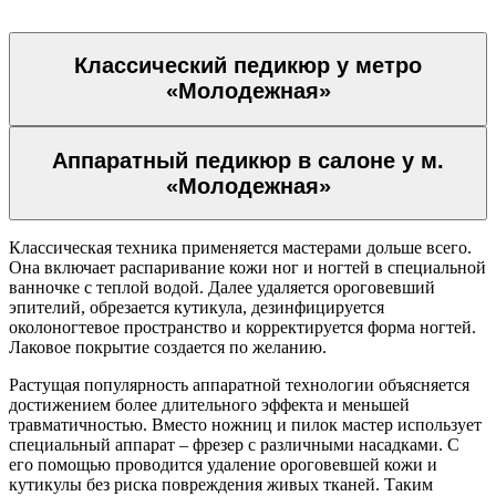
Женский зал
Классический педикюр у метро
«Молодежная»
Стрижки
Стрижки на длинные волосы
Аппаратный педикюр в салоне у м.
Стрижки на средние волосы
Стрижки на короткие волосы
«Молодежная»
Стрижка горячими ножницами
Укладки и прически
Классическая техника применяется мастерами дольше всего.
Она включает распаривание кожи ног и ногтей в специальной
Вечерние укладки
ванночке с теплой водой. Далее удаляется ороговевший
Укладка волос утюжком
эпителий, обрезается кутикула, дезинфицируется
Долговременная укладка волос
околоногтевое пространство и корректируется форма ногтей.
(карвинг)
Лаковое покрытие создается по желанию.
Укладка кудрявых волос
Растущая популярность аппаратной технологии объясняется
Химическая завивка
достижением более длительного эффекта и меньшей
травматичностью. Вместо ножниц и пилок мастер использует
Биозавивка волос в Москве
специальный аппарат – фрезер с различными насадками. С
Ботокс для волос
его помощью проводится удаление ороговевшей кожи и
кутикулы без риска повреждения живых тканей. Таким
Кератиновое выпрямление волос