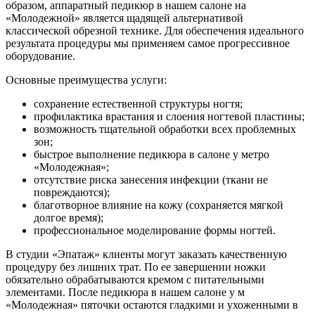
образом, аппаратный педикюр в нашем салоне на
«Молодежной» является щадящей альтернативой
классической обрезной технике. Для обеспечения идеального
Бразильское выпрямление волос
результата процедуры мы применяем самое прогрессивное
Brazilian Blowout (Бразилиан Блоаут)
оборудование.
Уход за волосами
Наращивание волос
Основные преимущества услуги:
Мелирование волос
Окрашивание волос
сохранение естественной структуры ногтя;
профилактика врастания и слоения ногтевой пластины;
возможность тщательной обработки всех проблемных
Сложное окрашивание волос
зон;
Окрашивание Омбре
быстрое выполнение педикюра в салоне у метро
Окрашивание AirTouch (Эйртач)
«Молодежная»;
Окрашивание корней волос
отсутствие риска занесения инфекции (ткани не
Окрашивание волос Babylights
повреждаются);
(Бейбилайтс)
благотворное влияние на кожу (сохраняется мягкой
Цветное окрашивание волос
долгое время);
Шатуш
профессиональное моделирование формы ногтей.
Балаяж окрашивание волос
Тонирование волос
В студии «Эпатаж» клиенты могут заказать качественную
Колорирование волос
процедуру без лишних трат. По ее завершении ножки
Окрашивание седых волос
обязательно обрабатываются кремом с питательными
Классическое окрашивание волос
элементами. После педикюра в нашем салоне у м
Окрашивание в один тон
«Молодежная» пяточки остаются гладкими и ухоженными в