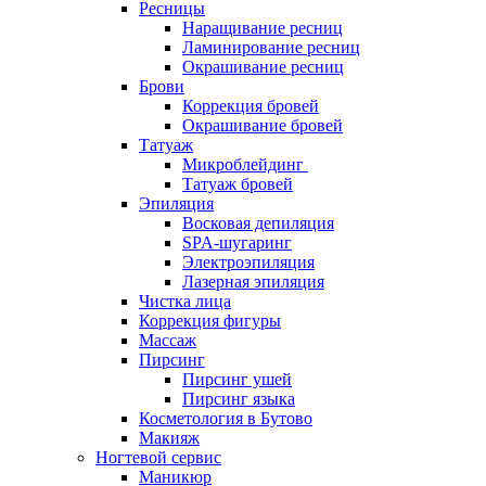
Ресницы
Наращивание ресниц
Ламинирование ресниц
Окрашивание ресниц
Брови
Коррекция бровей
Окрашивание бровей
Татуаж
Микроблейдинг
Татуаж бровей
Эпиляция
Восковая депиляция
SPA-шугаринг
Электроэпиляция
Лазерная эпиляция
Чистка лица
Коррекция фигуры
Массаж
Пирсинг
Пирсинг ушей
Пирсинг языка
Косметология в Бутово
Макияж
Ногтевой сервис
Маникюр