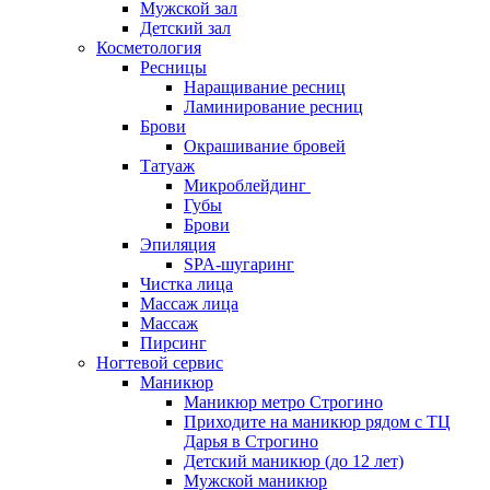
Мужской зал
Вросший ноготь лечение
Детский зал
Косметология
Ресницы
Скоба 3-ТО
Наращивание ресниц
Титановая нить для лечения вросшего
Ламинирование ресниц
ногтя
Брови
Удаление вросшего ногтя
Окрашивание бровей
Лечение трещин
Татуаж
Изготовление межпальцевых ортезов
Микроблейдинг
Протезирование ногтей
Губы
Медицинский педикюр у подолога
Брови
Удаление стержневого мозоля
Эпиляция
Лечение онихолизиса
SPA-шугаринг
Лечение онихогрифоза
Чистка лица
Студия загара
Массаж лица
Массаж
О нас
Пирсинг
Услуги
Ногтевой сервис
Акции
Маникюр
Портфолио
Маникюр метро Строгино
Блог
Приходите на маникюр рядом с ТЦ
Новости
Дарья в Строгино
Цены
Детский маникюр (до 12 лет)
Контакты
Мужской маникюр