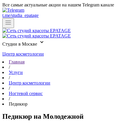
Все самые актуальные акции на нашем Telegram канале
t.me/studia_epatage
Cтудии в Москве
Центр косметологии
Главная
ул. Партизанская, д. 24
/
Услуги
+7 (903) 184-44-49
Записаться
/
Центр косметологии
м. Бунинская аллея
/
Ногтевой сервис
ул. Адмирала Лазарева, д. 55
/
Педикюр
+7 (909) 999-43-38
Записаться
Педикюр на Молодежной
м. Бульвар Дмитрия Донского
ул. Маршала Савицкого, д. 8