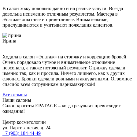
Пирсинг языка
В салон хожу довольно давно и на разные услуги. Всегда
Пирсинг ушей
довольна неизменно отличным результатом. Мастера в
Пирсинг носа
Эпатаже опытные и приветливые. Внимательные,
прислушиваются и учитывают пожелания клиентов.
Септум
Прокол губы
Ирина
Пирсинг пупка
Другие виды пирсинга
Микродермал
Ходила в салон «Эпатаж» на стрижку и коррекцию бровей.
Очень порадовало чуткое и внимательное отношение
Мужская косметология
персонала, а также потрясный результат. Стрижку сделали
именно так, как и просила. Ничего лишнего, как в других
Мужская коррекция бровей
салонах. Бровки сделали ровными и аккуратными. Огромное
SMAS лифтинг (СМАС-лифтинг)
спасибо всем сотрудникам парикмахерской!
Плазмолифтинг
Все отзывы
Наши салоны
Салон красоты EPATAGE – когда результат превосходит
Плазмолифтинг лица
ожидания!
Плазмолифтинг кожи головы
Уколы ботокса
Центр косметологии
ул. Партизанская, д. 24
+7 (903) 184-44-49
Ксеомин