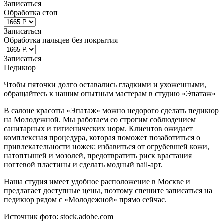
Записаться
Обработка стоп
Записаться
Обработка пальцев без покрытия
Записаться
Педикюр
Чтобы пяточки долго оставались гладкими и ухоженными,
обращайтесь к нашим опытным мастерам в студию «Эпатаж»
В салоне красоты «Эпатаж» можно недорого сделать педикюр
на Молодежной. Мы работаем со строгим соблюдением
санитарных и гигиенических норм. Клиентов ожидает
м. Молодёжная
м. Бульвар Дмитрия Донского
м. Бунинская
комплексная процедура, которая поможет позаботиться о
аллея
м. Строгино
привлекательности ножек: избавиться от огрубевшей кожи,
Записаться
натоптышей и мозолей, предотвратить риск врастания
ногтевой пластины и сделать модный nail-арт.
Наша студия имеет удобное расположение в Москве и
Парикмахерский зал
предлагает доступные цены, поэтому спешите записаться на
педикюр рядом с «Молодежной» прямо сейчас.
Восстановление волос
Источник фото: stock.adobe.com
Свадебный образ