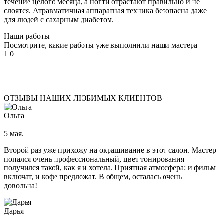
течение целого месяца, а ногти отрастают правильно и не
Мужской зал
слоятся. Атравматичная аппаратная техника безопасна даже
для людей с сахарным диабетом.
Мужская стрижка
Мужское окрашивание
Наши работы
Укладки и прически
Посмотрите, какие работы уже выполнили наши мастера
Мужское мелирование
1
0
Стрижка бороды и усов
Детский зал
Модельная стрижка для девочек до 12 лет
ОТЗЫВЫ НАШИХ ЛЮБИМЫХ КЛИЕНТОВ
Косметология
Ольга
5 мая.
Татуаж
Второй раз уже прихожу на окрашивание в этот салон. Мастер
попался очень профессиональный, цвет тонирования
Губы
получился такой, как я и хотела. Приятная атмосфера: и фильм
Глаза
включат, и кофе предложат. В общем, осталась очень
довольна!
С растушевкой
Брови
Дарья
Межресничный татуаж