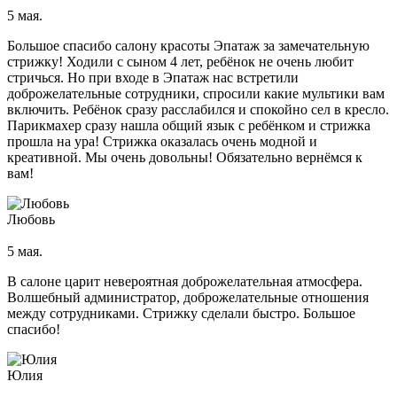
Татуаж мушка
5 мая.
Коррекция
Большое спасибо салону красоты Эпатаж за замечательную
стрижку! Ходили с сыном 4 лет, ребёнок не очень любит
Коррекция татуажа век
стричься. Но при входе в Эпатаж нас встретили
Коррекция татуажа губ
доброжелательные сотрудники, спросили какие мультики вам
Визаж
включить. Ребёнок сразу расслабился и спокойно сел в кресло.
Парикмахер сразу нашла общий язык с ребёнком и стрижка
Массаж
прошла на ура! Стрижка оказалась очень модной и
креативной. Мы очень довольны! Обязательно вернёмся к
Ручной антицеллюлитный массаж
вам!
LPG-массаж тела
Массаж рук
Антицеллюлитный массаж
Любовь
Массаж спины
Массаж лица
5 мая.
Чистка лица
В салоне царит невероятная доброжелательная атмосфера.
Волшебный администратор, доброжелательные отношения
между сотрудниками. Стрижку сделали быстро. Большое
Атравматическая чистка лица
спасибо!
Карбоновый пилинг
Пилинг
Пирсинг
Юлия