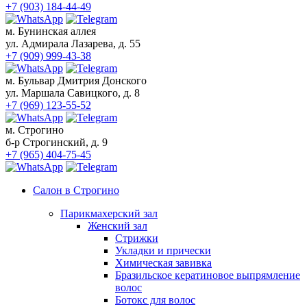
+7 (903) 184-44-49
Классический маникюр
м. Бунинская аллея
Японский маникюр
ул. Адмирала Лазарева, д. 55
Французский маникюр
+7 (909) 999-43-38
Детский маникюр (до 12 лет)
Мужской маникюр
м. Бульвар Дмитрия Донского
ул. Маршала Савицкого, д. 8
Аппаратный маникюр
+7 (969) 123-55-52
Европейский необрезной маникюр
м. Строгино
Покрытие SHELLAC
б-р Строгинский, д. 9
+7 (965) 404-75-45
Педикюр
Классический педикюр
Салон в Строгино
Комбинированный педикюр
Парикмахерский зал
Мужской педикюр
Женский зал
Детский педикюр
Стрижки
Аппаратный педикюр
Укладки и прически
Лечебные покрытия для ногтей
Химическая завивка
Наращивание ногтей
Бразильское кератиновое выпрямление
Услуги подолога
волос
Ботокс для волос