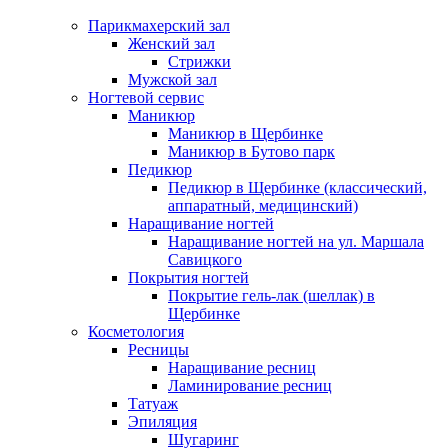
Парикмахерский зал
Женский зал
Стрижки
Мужской зал
Ногтевой сервис
Маникюр
Маникюр в Щербинке
Маникюр в Бутово парк
Педикюр
Педикюр в Щербинке (классический,
аппаратный, медицинский)
Наращивание ногтей
Наращивание ногтей на ул. Маршала
Савицкого
Покрытия ногтей
Покрытие гель-лак (шеллак) в
Щербинке
Косметология
Ресницы
Наращивание ресниц
Ламинирование ресниц
Татуаж
Эпиляция
Шугаринг