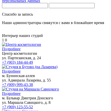
персональных данных
Восковая депиляция
Спасибо за запись
Депиляция подмышек
Наши администраторы свяжутся с вами в ближайшее время
SPA-шугаринг
Электроэпиляция
Интерьер наших студий
1
0
Электроэпиляция живота
Электроэпиляция бикини
Подробнее
Электроэпиляция груди
Центр косметологии
Электроэпиляция лица
ул. Партизанская, д. 24
Эпиляция глубокого бикини
+7 (903) 184-44-49
Лазерная эпиляция
Подробнее
м. Бунинская аллея
Лазерная эпиляция для мужчин
ул. Адмирала Лазарева, д. 55
Лазерная эпиляция бикини
+7 (909) 999-43-38
Лазерная эпиляция груди
Лазерная эпиляция верхней губы
Подробнее
Лазерная эпиляция живота
м. Бульвар Дмитрия Донского
Лазерная эпиляция лица
ул. Маршала Савицкого, д. 8
Лазерная эпиляция ног
+7 (969) 123-55-52
Лазерная эпиляция подмышек