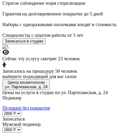
Строгое соблюдение норм стерилизации
+7 (969) 123-55-52
Записаться
Гарантия на долговременное покрытие до 5 дней
м. Строгино
Наборы с одноразовыми пилочками входят в стоимость
б-р Строгинский, д. 9
Специалисты с опытом работы от 3 лет
+7 (965) 404-75-45
Записаться
Записаться в студию
Записаться
Лазерная эпиляция
Сейчас эту услугу смотрят 23 человек
4800 р. все тело
Записалось на процедуру 50 человек
выберите подходящий для вас салон
Телеграм-бот
Центр косметологии
ул. Партизанская, д. 24
Цены на услуги в студии по ул. Партизанская, д. 24
Педикюр
Педикюр без покрытия
Записаться
Мужской педикюр