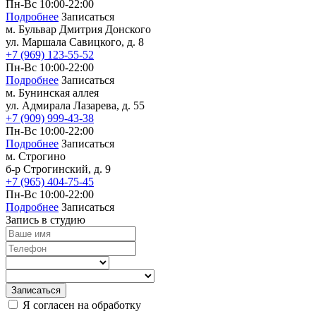
Пн-Вс 10:00-22:00
Мезотерапия
Подробнее
Записаться
м. Бульвар Дмитрия Донского
ул. Маршала Савицкого, д. 8
Мезотерапия вокруг глаз
+7 (969) 123-55-52
Мезотерапия головы
Пн-Вс 10:00-22:00
Мезотерапия лица
Подробнее
Записаться
Контурная пластика лица филлерами
м. Бунинская аллея
ул. Адмирала Лазарева, д. 55
+7 (909) 999-43-38
Контурная пластика губ
Пн-Вс 10:00-22:00
Биоревитализация
Подробнее
Записаться
м. Строгино
б-р Строгинский, д. 9
Биоревитализация глаз
+7 (965) 404-75-45
Биоревитализация губ
Пн-Вс 10:00-22:00
Биоревитализация рук
Подробнее
Записаться
Биоревитализация шеи
Запись в студию
Газожидкостный пилинг
Газожидкостный пилинг головы
Газожидкостный пилинг лица
Записаться
Эпиляция
Я согласен на обработку