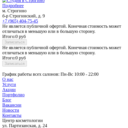
Лазерная эпиляция рук
Подробнее
Лазерная эпиляция спины
м. Строгино
Лазерная эпиляция ягодиц
б-р Строгинский, д. 9
+7 (965) 404-75-45
Ресницы
Не является публичной офертой. Конечная стоимость может
отличаться в меньшую или в большую сторону.
Наращивание ресниц
Итого:
0
руб
Ламинирование ресниц
Записаться
Химическая завивка ресниц
Не является публичной офертой. Конечная стоимость может
Окрашивание ресниц
отличаться в меньшую или в большую сторону.
Брови
Итого:
0
руб
Записаться
Ламинирование бровей
График работы всех салонов:
Пн-Вс 10:00 - 22:00
Коррекция бровей
О нас
Окрашивание бровей
Услуги
Микроблейдинг
Акции
Архитектура бровей
Портфолио
Уход за кожей лица на аппарате Affinity
Блог
Коррекция фигуры
Вакансии
Ногтевой сервис
Новости
Контакты
Центр косметологии
ул. Партизанская, д. 24
Маникюр