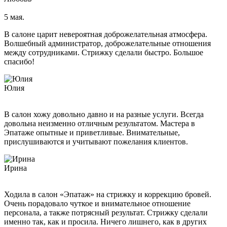
Стрижка бороды и усов
5 мая.
Детский зал
Модельная стрижка для девочек до 12 лет
В салоне царит невероятная доброжелательная атмосфера.
Волшебный администратор, доброжелательные отношения
Косметология
между сотрудниками. Стрижку сделали быстро. Большое
Татуаж
спасибо!
Губы
Глаза
Юлия
С растушевкой
Брови
Межресничный татуаж
В салон хожу довольно давно и на разные услуги. Всегда
Татуаж мушка
довольна неизменно отличным результатом. Мастера в
Эпатаже опытные и приветливые. Внимательные,
Коррекция
прислушиваются и учитывают пожелания клиентов.
Коррекция татуажа век
Коррекция татуажа губ
Визаж
Ирина
Массаж
Ручной антицеллюлитный массаж
LPG-массаж тела
Ходила в салон «Эпатаж» на стрижку и коррекцию бровей.
Массаж рук
Очень порадовало чуткое и внимательное отношение
Антицеллюлитный массаж
персонала, а также потрясный результат. Стрижку сделали
Массаж спины
именно так, как и просила. Ничего лишнего, как в других