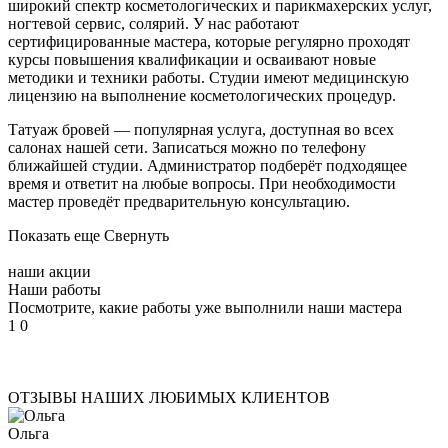
Записаться
широкий спектр косметологических и парикмахерских услуг,
ногтевой сервис, солярий. У нас работают
сертифицированные мастера, которые регулярно проходят
Парикмахерский зал
курсы повышения квалификации и осваивают новые
Восстановление волос
методики и техники работы. Студии имеют медицинскую
Свадебный образ
лицензию на выполнение косметологических процедур.
Женский зал
Татуаж бровей — популярная услуга, доступная во всех
Стрижки
салонах нашей сети. Записаться можно по телефону
Стрижки на длинные волосы
ближайшей студии. Администратор подберёт подходящее
Стрижки на средние волосы
время и ответит на любые вопросы. При необходимости
Стрижки на короткие волосы
мастер проведёт предварительную консультацию.
Стрижка горячими ножницами
Показать еще
Свернуть
Укладки и прически
Вечерние укладки
наши акции
Укладка волос утюжком
Наши работы
Долговременная укладка волос
Посмотрите, какие работы уже выполнили наши мастера
(карвинг)
1
0
Укладка кудрявых волос
Химическая завивка
Биозавивка волос в Москве
Ботокс для волос
ОТЗЫВЫ НАШИХ ЛЮБИМЫХ КЛИЕНТОВ
Кератиновое выпрямление волос
Ольга
Бразильское выпрямление волос