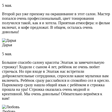
Brazilian Blowout (Бразилиан Блоаут)
5 мая.
Уход за волосами
Наращивание волос
Второй раз уже прихожу на окрашивание в этот салон. Мастер
Мелирование волос
попался очень профессиональный, цвет тонирования
получился такой, как я и хотела. Приятная атмосфера: и фильм
Окрашивание волос
включат, и кофе предложат. В общем, осталась очень
Сложное окрашивание волос
довольна!
Окрашивание Омбре
Окрашивание AirTouch (Эйртач)
Окрашивание корней волос
Дарья
Окрашивание волос Babylights
(Бейбилайтс)
5 мая.
Цветное окрашивание волос
Шатуш
Большое спасибо салону красоты Эпатаж за замечательную
Балаяж окрашивание волос
стрижку! Ходили с сыном 4 лет, ребёнок не очень любит
Тонирование волос
стричься. Но при входе в Эпатаж нас встретили
Колорирование волос
доброжелательные сотрудники, спросили какие мультики вам
Окрашивание седых волос
включить. Ребёнок сразу расслабился и спокойно сел в кресло.
Классическое окрашивание волос
Парикмахер сразу нашла общий язык с ребёнком и стрижка
Окрашивание в один тон
прошла на ура! Стрижка оказалась очень модной и
Мужской зал
креативной. Мы очень довольны! Обязательно вернёмся к
Мужская стрижка
вам!
Мужское окрашивание
Укладки и прически
Мужское мелирование
Любовь