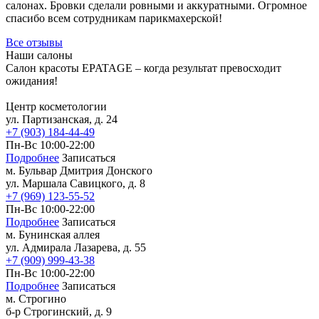
Массаж лица
салонах. Бровки сделали ровными и аккуратными. Огромное
спасибо всем сотрудникам парикмахерской!
Чистка лица
Атравматическая чистка лица
Все отзывы
Карбоновый пилинг
Наши салоны
Пилинг
Салон красоты EPATAGE – когда результат превосходит
ожидания!
Пирсинг
Пирсинг языка
Центр косметологии
Пирсинг ушей
ул. Партизанская, д. 24
Пирсинг носа
+7 (903) 184-44-49
Септум
Пн-Вс 10:00-22:00
Прокол губы
Подробнее
Записаться
Пирсинг пупка
м. Бульвар Дмитрия Донского
Другие виды пирсинга
ул. Маршала Савицкого, д. 8
Микродермал
+7 (969) 123-55-52
Пн-Вс 10:00-22:00
Мужская косметология
Подробнее
Записаться
Мужская коррекция бровей
м. Бунинская аллея
SMAS лифтинг (СМАС-лифтинг)
ул. Адмирала Лазарева, д. 55
Плазмолифтинг
+7 (909) 999-43-38
Плазмолифтинг лица
Пн-Вс 10:00-22:00
Плазмолифтинг кожи головы
Подробнее
Записаться
м. Строгино
Уколы ботокса
б-р Строгинский, д. 9
Ксеомин