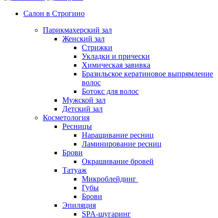
Услуги подолога
Салон в Строгино
Вросший ноготь лечение
Парикмахерский зал
Скоба 3-ТО
Женский зал
Титановая нить для лечения вросшего
Стрижки
ногтя
Укладки и прически
Удаление вросшего ногтя
Химическая завивка
Лечение трещин
Бразильское кератиновое выпрямление
Изготовление межпальцевых ортезов
волос
Протезирование ногтей
Ботокс для волос
Медицинский педикюр у подолога
Мужской зал
Удаление стержневого мозоля
Детский зал
Лечение онихолизиса
Косметология
Лечение онихогрифоза
Ресницы
Студия загара
Наращивание ресниц
Ламинирование ресниц
Брови
Окрашивание бровей
Татуаж
Микроблейдинг
Губы
Брови
Эпиляция
SPA-шугаринг