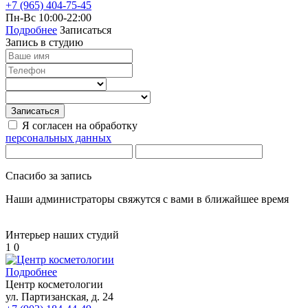
+7 (965) 404-75-45
Мезотерапия
Пн-Вс 10:00-22:00
Мезотерапия вокруг глаз
Подробнее
Записаться
Мезотерапия головы
Запись в студию
Мезотерапия лица
Контурная пластика лица филлерами
Контурная пластика губ
Биоревитализация
Записаться
Биоревитализация глаз
Я согласен на обработку
Биоревитализация губ
персональных данных
Биоревитализация рук
Биоревитализация шеи
Газожидкостный пилинг
Спасибо за запись
Газожидкостный пилинг головы
Газожидкостный пилинг лица
Наши администраторы свяжутся с вами в ближайшее время
Эпиляция
Интерьер наших студий
Восковая депиляция
1
0
Депиляция подмышек
SPA-шугаринг
Подробнее
Электроэпиляция
Центр косметологии
Электроэпиляция живота
ул. Партизанская, д. 24
Электроэпиляция бикини