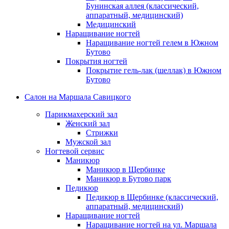
Бунинская аллея (классический,
аппаратный, медицинский)
Медицинский
Наращивание ногтей
Наращивание ногтей гелем в Южном
Бутово
Покрытия ногтей
Покрытие гель-лак (шеллак) в Южном
Бутово
Салон на Маршала Савицкого
Парикмахерский зал
Женский зал
Стрижки
Мужской зал
Ногтевой сервис
Маникюр
Маникюр в Щербинке
Маникюр в Бутово парк
Педикюр
Педикюр в Щербинке (классический,
аппаратный, медицинский)
Наращивание ногтей
Наращивание ногтей на ул. Маршала