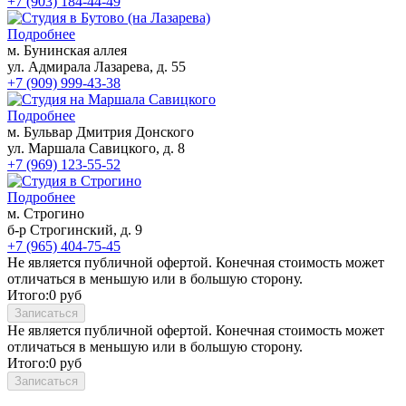
+7 (903) 184-44-49
Электроэпиляция груди
Электроэпиляция лица
Подробнее
Эпиляция глубокого бикини
м. Бунинская аллея
ул. Адмирала Лазарева, д. 55
Лазерная эпиляция
+7 (909) 999-43-38
Лазерная эпиляция для мужчин
Лазерная эпиляция бикини
Подробнее
Лазерная эпиляция груди
м. Бульвар Дмитрия Донского
Лазерная эпиляция верхней губы
ул. Маршала Савицкого, д. 8
Лазерная эпиляция живота
+7 (969) 123-55-52
Лазерная эпиляция лица
Лазерная эпиляция ног
Подробнее
Лазерная эпиляция подмышек
м. Строгино
Лазерная эпиляция рук
б-р Строгинский, д. 9
Лазерная эпиляция спины
+7 (965) 404-75-45
Лазерная эпиляция ягодиц
Не является публичной офертой. Конечная стоимость может
Ресницы
отличаться в меньшую или в большую сторону.
Наращивание ресниц
Итого:
0
руб
Ламинирование ресниц
Записаться
Химическая завивка ресниц
Не является публичной офертой. Конечная стоимость может
Окрашивание ресниц
отличаться в меньшую или в большую сторону.
Итого:
0
руб
Брови
Ламинирование бровей
Записаться
Коррекция бровей