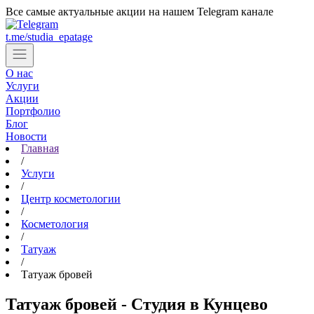
Все самые актуальные акции на нашем Telegram канале
t.me/studia_epatage
О нас
Услуги
Акции
Портфолио
Блог
Новости
Главная
Цены
/
Контакты
Услуги
/
Центр косметологии
Cтудии в Москве
/
Косметология
Центр косметологии
/
Татуаж
ул. Партизанская, д. 24
/
Татуаж бровей
+7 (903) 184-44-49
Записаться
Татуаж бровей - Студия в Кунцево
м. Бунинская аллея