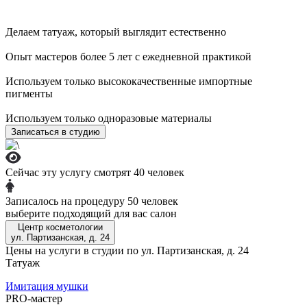
ул. Адмирала Лазарева, д. 55
Делаем татуаж, который выглядит естественно
+7 (909) 999-43-38
Записаться
Опыт мастеров более 5 лет с ежедневной практикой
м. Бульвар Дмитрия Донского
Используем только высококачественные импортные
ул. Маршала Савицкого, д. 8
пигменты
+7 (969) 123-55-52
Записаться
Используем только одноразовые материалы
Записаться в студию
м. Строгино
б-р Строгинский, д. 9
Сейчас эту услугу смотрят 40 человек
+7 (965) 404-75-45
Записаться
Записаться
Записалось на процедуру 50 человек
выберите подходящий для вас салон
Лазерная эпиляция
Центр косметологии
ул. Партизанская, д. 24
4800 р. все тело
Цены на услуги в студии по ул. Партизанская, д. 24
Татуаж
Телеграм-бот
Имитация мушки
PRO-мастер