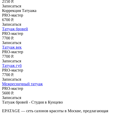
2150 Р.
Записаться
Коррекция Татуажа
PRO-мастер
6700 Р.
Записаться
Татуаж бровей
PRO-мастер
7700 Р.
Записаться
Татуаж век
PRO-мастер
7700 Р.
Записаться
Татуаж губ
PRO-мастер
7700 Р.
Записаться
Межресничный татуаж
PRO-мастер
5600 Р.
Записаться
Татуаж бровей - Студия в Кунцево
м. Молодёжная
м. Бульвар Дмитрия Донского
м. Бунинская
аллея
м. Строгино
EPATAGE — сеть салонов красоты в Москве, предлагающая