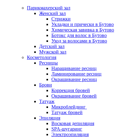
Парикмахерский зал
Женский зал
Стрижки
Укладки и прически в Бутово
Химическая завивка в Бутово
Ботокс для волос в Бутово
Уход за волосами в Бутово
Детский зал
Мужской зал
Косметология
Ресницы
Наращивание ресниц
Ламинирование ресниц
Окрашивание ресниц
Брови
Коррекция бровей
Окрашивание бровей
Татуаж
Микроблейдинг
Татуаж бровей
Эпиляция
Восковая депиляция
SPA-шугаринг
Электроэпиляция