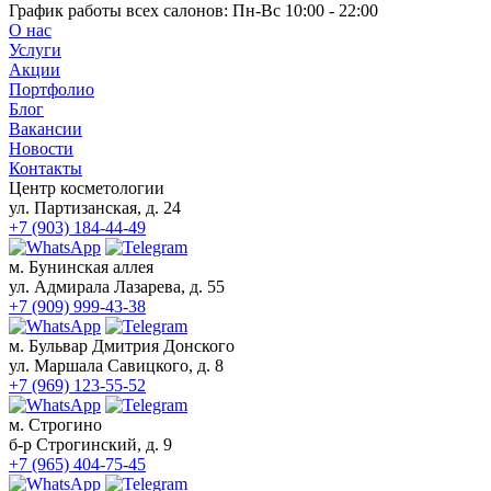
Окрашивание бровей
График работы всех салонов:
Пн-Вс 10:00 - 22:00
Микроблейдинг
О нас
Архитектура бровей
Услуги
Уход за кожей лица на аппарате Affinity
Акции
Коррекция фигуры
Портфолио
Блог
Ногтевой сервис
Вакансии
Новости
Маникюр
Контакты
Классический маникюр
Центр косметологии
Японский маникюр
ул. Партизанская, д. 24
Французский маникюр
+7 (903) 184-44-49
Детский маникюр (до 12 лет)
Мужской маникюр
м. Бунинская аллея
Аппаратный маникюр
ул. Адмирала Лазарева, д. 55
Европейский необрезной маникюр
+7 (909) 999-43-38
Покрытие SHELLAC
м. Бульвар Дмитрия Донского
Педикюр
ул. Маршала Савицкого, д. 8
Классический педикюр
+7 (969) 123-55-52
Комбинированный педикюр
Мужской педикюр
м. Строгино
Детский педикюр
б-р Строгинский, д. 9
Аппаратный педикюр
+7 (965) 404-75-45
Лечебные покрытия для ногтей
Наращивание ногтей