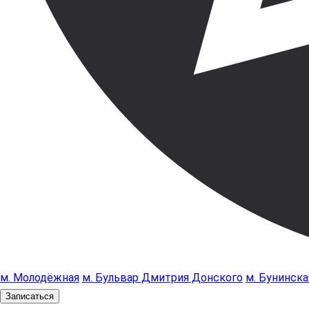
м. Молодёжная
м. Бульвар Дмитрия Донского
м. Бунинска
Записаться