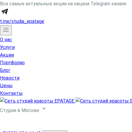
Все самые актуальные акции на нашем Telegram канале
t.me/studia_epatage
О нас
Услуги
Акции
Портфолио
Блог
Новости
Цены
Контакты
Cтудии в Москве
Центр косметологии
ул. Партизанская, д. 24