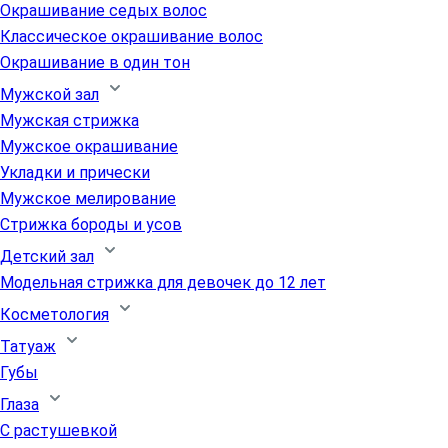
Окрашивание седых волос
Классическое окрашивание волос
Окрашивание в один тон
Мужской зал
Мужская стрижка
Мужское окрашивание
Укладки и прически
Мужское мелирование
Стрижка бороды и усов
Детский зал
Модельная стрижка для девочек до 12 лет
Косметология
Татуаж
Губы
Глаза
С растушевкой