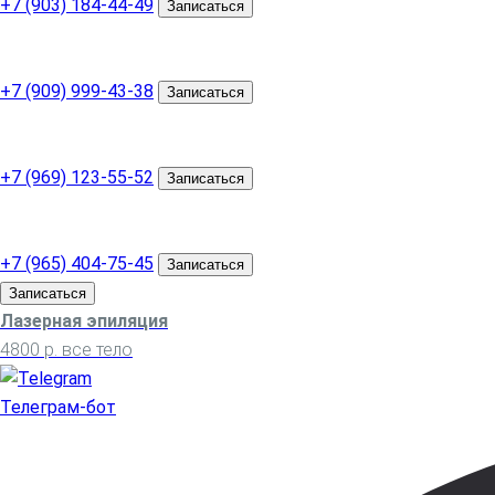
+7 (903) 184-44-49
Записаться
м. Бунинская аллея
ул. Адмирала Лазарева, д. 55
+7 (909) 999-43-38
Записаться
м. Бульвар Дмитрия Донского
ул. Маршала Савицкого, д. 8
+7 (969) 123-55-52
Записаться
м. Строгино
б-р Строгинский, д. 9
+7 (965) 404-75-45
Записаться
Записаться
Лазерная эпиляция
4800 р. все тело
Телеграм-бот