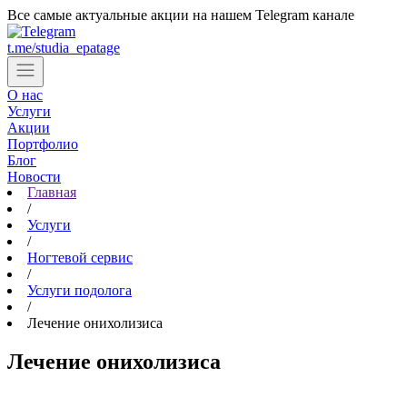
Все самые актуальные акции на нашем Telegram канале
t.me/studia_epatage
О нас
Услуги
Акции
Портфолио
Блог
Новости
Главная
Цены
/
Контакты
Услуги
/
Ногтевой сервис
Cтудии в Москве
/
Услуги подолога
Центр косметологии
/
Лечение онихолизиса
ул. Партизанская, д. 24
Лечение онихолизиса
+7 (903) 184-44-49
Записаться
м. Бунинская аллея