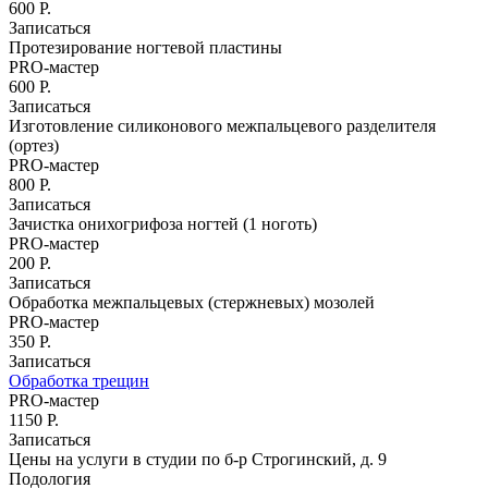
Записаться
600 Р.
Записаться
Протезирование ногтевой пластины
Парикмахерский зал
PRO-мастер
Восстановление волос
600 Р.
Свадебный образ
Записаться
Женский зал
Изготовление силиконового межпальцевого разделителя
(ортез)
Стрижки
PRO-мастер
Стрижки на длинные волосы
800 Р.
Стрижки на средние волосы
Записаться
Стрижки на короткие волосы
Зачистка онихогрифоза ногтей (1 ноготь)
Стрижка горячими ножницами
PRO-мастер
Укладки и прически
200 Р.
Вечерние укладки
Записаться
Укладка волос утюжком
Обработка межпальцевых (стержневых) мозолей
Долговременная укладка волос
PRO-мастер
(карвинг)
350 Р.
Укладка кудрявых волос
Записаться
Обработка трещин
Химическая завивка
PRO-мастер
Биозавивка волос в Москве
1150 Р.
Ботокс для волос
Записаться
Цены на услуги в студии по б-р Строгинский, д. 9
Кератиновое выпрямление волос
Подология
Бразильское выпрямление волос