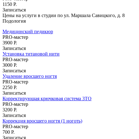
Электроэпиляция груди
1150 Р.
Электроэпиляция лица
Записаться
Эпиляция глубокого бикини
Цены на услуги в студии по ул. Маршала Савицкого, д. 8
Подология
Лазерная эпиляция
Лазерная эпиляция для мужчин
Медицинский педикюр
Лазерная эпиляция бикини
PRO-мастер
Лазерная эпиляция груди
3900 Р.
Лазерная эпиляция верхней губы
Записаться
Лазерная эпиляция живота
Установка титановой нити
Лазерная эпиляция лица
PRO-мастер
Лазерная эпиляция ног
3000 Р.
Лазерная эпиляция подмышек
Записаться
Лазерная эпиляция рук
Удаление вросшего ногтя
Лазерная эпиляция спины
PRO-мастер
Лазерная эпиляция ягодиц
2250 Р.
Записаться
Ресницы
Корректирующая крючковая система 3ТО
Наращивание ресниц
PRO-мастер
Ламинирование ресниц
3200 Р.
Химическая завивка ресниц
Записаться
Окрашивание ресниц
Коррекция вросшего ногтя (1 ноготь)
Брови
PRO-мастер
Ламинирование бровей
700 Р.
Коррекция бровей
Записаться