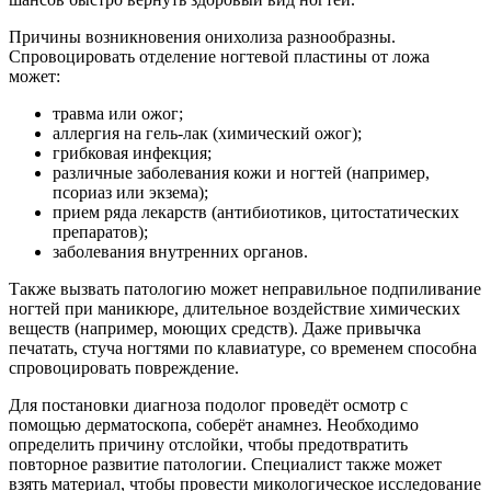
Причины возникновения онихолиза разнообразны.
Спровоцировать отделение ногтевой пластины от ложа
может:
травма или ожог;
аллергия на гель-лак (химический ожог);
грибковая инфекция;
различные заболевания кожи и ногтей (например,
псориаз или экзема);
прием ряда лекарств (антибиотиков, цитостатических
препаратов);
заболевания внутренних органов.
Также вызвать патологию может неправильное подпиливание
ногтей при маникюре, длительное воздействие химических
веществ (например, моющих средств). Даже привычка
печатать, стуча ногтями по клавиатуре, со временем способна
спровоцировать повреждение.
Для постановки диагноза подолог проведёт осмотр с
помощью дерматоскопа, соберёт анамнез. Необходимо
определить причину отслойки, чтобы предотвратить
повторное развитие патологии. Специалист также может
взять материал, чтобы провести микологическое исследование