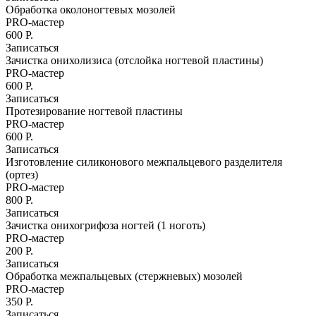
Окрашивание бровей
Обработка околоногтевых мозолей
Микроблейдинг
PRO-мастер
Архитектура бровей
600 Р.
Уход за кожей лица на аппарате Affinity
Записаться
Коррекция фигуры
Зачистка онихолизиса (отслойка ногтевой пластины)
PRO-мастер
Ногтевой сервис
600 Р.
Маникюр
Записаться
Классический маникюр
Протезирование ногтевой пластины
Японский маникюр
PRO-мастер
Французский маникюр
600 Р.
Детский маникюр (до 12 лет)
Записаться
Мужской маникюр
Изготовление силиконового межпальцевого разделителя
(ортез)
Аппаратный маникюр
PRO-мастер
Европейский необрезной маникюр
800 Р.
Покрытие SHELLAC
Записаться
Педикюр
Зачистка онихогрифоза ногтей (1 ноготь)
Классический педикюр
PRO-мастер
Комбинированный педикюр
200 Р.
Мужской педикюр
Записаться
Детский педикюр
Обработка межпальцевых (стержневых) мозолей
Аппаратный педикюр
PRO-мастер
Лечебные покрытия для ногтей
350 Р.
Наращивание ногтей
Записаться