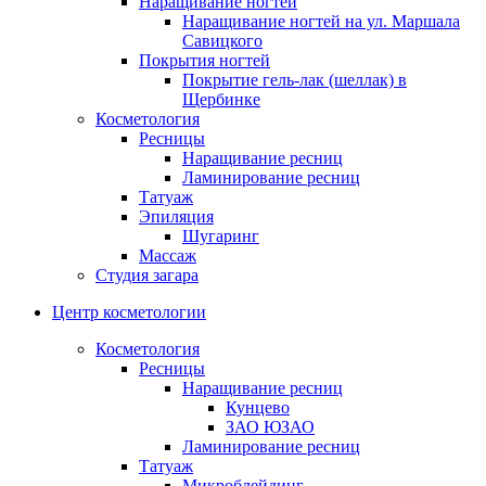
Наращивание ногтей
Наращивание ногтей на ул. Маршала
Савицкого
Покрытия ногтей
Покрытие гель-лак (шеллак) в
Щербинке
Косметология
Ресницы
Наращивание ресниц
Ламинирование ресниц
Татуаж
Эпиляция
Шугаринг
Массаж
Студия загара
Центр косметологии
Косметология
Ресницы
Наращивание ресниц
Кунцево
ЗАО ЮЗАО
Ламинирование ресниц
Татуаж
Микроблейдинг