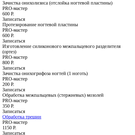
Зачистка онихолизиса (отслойка ногтевой пластины)
Стрижка бороды и усов
PRO-мастер
Детский зал
600 Р.
Модельная стрижка для девочек до 12 лет
Записаться
Протезирование ногтевой пластины
Косметология
PRO-мастер
Татуаж
600 Р.
Губы
Записаться
Изготовление силиконового межпальцевого разделителя
Глаза
(ортез)
С растушевкой
PRO-мастер
Брови
800 Р.
Межресничный татуаж
Записаться
Татуаж мушка
Зачистка онихогрифоза ногтей (1 ноготь)
PRO-мастер
Коррекция
200 Р.
Коррекция татуажа век
Записаться
Коррекция татуажа губ
Обработка межпальцевых (стержневых) мозолей
Визаж
PRO-мастер
Массаж
350 Р.
Ручной антицеллюлитный массаж
Записаться
LPG-массаж тела
Обработка трещин
Массаж рук
PRO-мастер
Антицеллюлитный массаж
1150 Р.
Массаж спины
Записаться