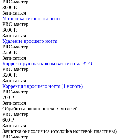
PRO-мастер
3900 Р.
Записаться
Установка титановой нити
PRO-мастер
3000 Р.
Записаться
Удаление вросшего ногтя
PRO-мастер
2250 Р.
Записаться
Корректирующая крючковая система 3ТО
PRO-мастер
3200 Р.
Записаться
Коррекция вросшего ногтя (1 ноготь)
PRO-мастер
700 Р.
Записаться
Обработка околоногтевых мозолей
PRO-мастер
600 Р.
Записаться
м. Молодёжная
м. Бульвар Дмитрия Донского
м. Бунинская
Зачистка онихолизиса (отслойка ногтевой пластины)
аллея
м. Строгино
PRO-мастер