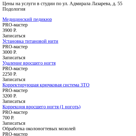
Массаж лица
Цены на услуги в студии по ул. Адмирала Лазарева, д. 55
Подология
Чистка лица
Атравматическая чистка лица
Медицинский педикюр
Карбоновый пилинг
PRO-мастер
Пилинг
3900 Р.
Пирсинг
Записаться
Пирсинг языка
Установка титановой нити
Пирсинг ушей
PRO-мастер
3000 Р.
Пирсинг носа
Записаться
Септум
Удаление вросшего ногтя
Прокол губы
PRO-мастер
Пирсинг пупка
2250 Р.
Другие виды пирсинга
Записаться
Микродермал
Корректирующая крючковая система 3ТО
Мужская косметология
PRO-мастер
Мужская коррекция бровей
3200 Р.
SMAS лифтинг (СМАС-лифтинг)
Записаться
Коррекция вросшего ногтя (1 ноготь)
Плазмолифтинг
PRO-мастер
Плазмолифтинг лица
700 Р.
Плазмолифтинг кожи головы
Записаться
Обработка околоногтевых мозолей
Уколы ботокса
PRO-мастер
Ксеомин