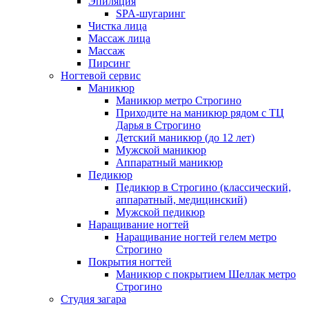
Эпиляция
SPA-шугаринг
Чистка лица
Массаж лица
Массаж
Пирсинг
Ногтевой сервис
Маникюр
Маникюр метро Строгино
Приходите на маникюр рядом с ТЦ
Дарья в Строгино
Детский маникюр (до 12 лет)
Мужской маникюр
Аппаратный маникюр
Педикюр
Педикюр в Строгино (классический,
аппаратный, медицинский)
Мужской педикюр
Наращивание ногтей
Наращивание ногтей гелем метро
Строгино
Покрытия ногтей
Маникюр с покрытием Шеллак метро
Строгино
Студия загара