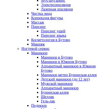
SPA-шугаринг
Электроэпиляция
Лазерная эпиляция
Чистка лица
Коррекция фигуры
Массаж
Пирсинг
Пирсинг ушей
Пирсинг языка
Косметология в Бутово
Макияж
Ногтевой сервис
Маникюр
Маникюр в Бутово
Маникюр в Южном Бутово
Аппаратный маникюр в Южном
Бутово
Маникюр метро Бунинская аллея
Детский маникюр (до 12 лет)
Мужской маникюр
Аппаратный маникюр
Бунинская аллея
Шеллак
Гель-лак
Педикюр