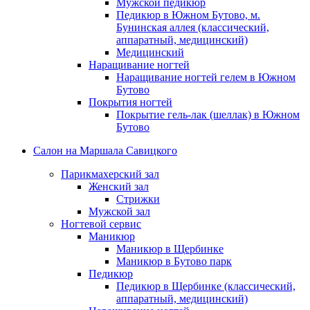
Мужской педикюр
Педикюр в Южном Бутово, м.
Бунинская аллея (классический,
аппаратный, медицинский)
Медицинский
Наращивание ногтей
Наращивание ногтей гелем в Южном
Бутово
Покрытия ногтей
Покрытие гель-лак (шеллак) в Южном
Бутово
Салон на Маршала Савицкого
Парикмахерский зал
Женский зал
Стрижки
Мужской зал
Ногтевой сервис
Маникюр
Маникюр в Щербинке
Маникюр в Бутово парк
Педикюр
Педикюр в Щербинке (классический,
аппаратный, медицинский)