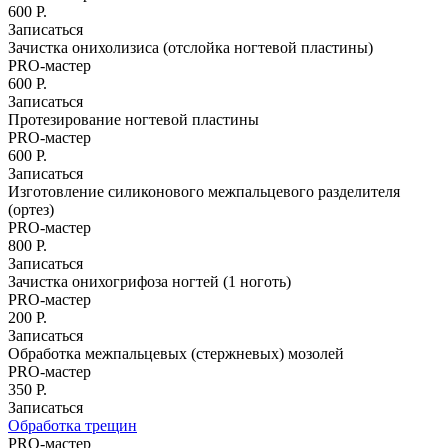
600 Р.
Мезотерапия
Записаться
Мезотерапия вокруг глаз
Зачистка онихолизиса (отслойка ногтевой пластины)
Мезотерапия головы
PRO-мастер
Мезотерапия лица
600 Р.
Записаться
Контурная пластика лица филлерами
Протезирование ногтевой пластины
Контурная пластика губ
PRO-мастер
Биоревитализация
600 Р.
Биоревитализация глаз
Записаться
Биоревитализация губ
Изготовление силиконового межпальцевого разделителя
Биоревитализация рук
(ортез)
Биоревитализация шеи
PRO-мастер
800 Р.
Газожидкостный пилинг
Записаться
Газожидкостный пилинг головы
Зачистка онихогрифоза ногтей (1 ноготь)
Газожидкостный пилинг лица
PRO-мастер
Эпиляция
200 Р.
Записаться
Восковая депиляция
Обработка межпальцевых (стержневых) мозолей
Депиляция подмышек
PRO-мастер
SPA-шугаринг
350 Р.
Электроэпиляция
Записаться
Электроэпиляция живота
Обработка трещин
Электроэпиляция бикини
PRO-мастер