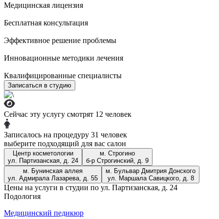
Медицинская лицензия
ул. Адмирала Лазарева, д. 55
Бесплатная консультация
+7 (909) 999-43-38
Записаться
Эффективное решение проблемы
м. Бульвар Дмитрия Донского
Инновационные методики лечения
ул. Маршала Савицкого, д. 8
Квалифицированные специалисты
+7 (969) 123-55-52
Записаться
Записаться в студию
м. Строгино
б-р Строгинский, д. 9
Сейчас эту услугу смотрят 12 человек
+7 (965) 404-75-45
Записаться
Записалось на процедуру 31 человек
Записаться
выберите подходящий для вас салон
Центр косметологии
м. Строгино
Лазерная эпиляция
ул. Партизанская, д. 24
б-р Строгинский, д. 9
м. Бунинская аллея
м. Бульвар Дмитрия Донского
4800 р. все тело
ул. Адмирала Лазарева, д. 55
ул. Маршала Савицкого, д. 8
Цены на услуги в студии по ул. Партизанская, д. 24
Подология
Телеграм-бот
Медицинский педикюр