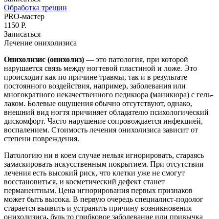
Обработка трещин
Услуги подолога
PRO-мастер
1150 Р.
Вросший ноготь лечение
Записаться
Скоба 3-ТО
Лечение онихолизиса
Титановая нить для лечения вросшего
ногтя
Онихолизис (онихолиз)
— это патология, при которой
Удаление вросшего ногтя
нарушается связь между ногтевой пластиной и ложе. Это
Лечение трещин
происходит как по причине травмы, так и в результате
Изготовление межпальцевых ортезов
постоянного воздействия, например, заболевания или
Протезирование ногтей
многократного некачественного педикюра
(
маникюра) с гель-
Медицинский педикюр у подолога
лаком. Болевые ощущения обычно отсутствуют, однако,
Удаление стержневого мозоля
внешний вид ногтя причиняет обладателю психологический
Лечение онихолизиса
дискомфорт. Часто нарушение сопровождается инфекцией,
Лечение онихогрифоза
воспалением. Стоимость лечения онихолизиса зависит от
Студия загара
степени повреждения.
Патологию ни в коем случае нельзя игнорировать, стараясь
замаскировать искусственным покрытием. При отсутствии
лечения есть высокий риск, что клетки уже не смогут
восстановиться, и косметический дефект станет
перманентным. Цена игнорирования первых признаков
может быть высока. В первую очередь специалист-подолог
старается выявить и устранить причину возникновения
онихолизиса
,
будь то грибковое заболевание или привычка