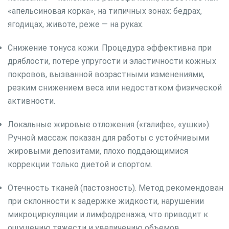
Окрашивание бровей
«апельсиновая корка», на типичных зонах: бедрах,
Микроблейдинг
ягодицах, животе, реже — на руках.
Архитектура бровей
Уход за кожей лица на аппарате Affinity
Снижение тонуса кожи. Процедура эффективна при
Коррекция фигуры
дряблости, потере упругости и эластичности кожных
Ногтевой сервис
покровов, вызванной возрастными изменениями,
Маникюр
резким снижением веса или недостатком физической
Классический маникюр
активности.
Японский маникюр
Локальные жировые отложения («галифе», «ушки»).
Французский маникюр
Ручной массаж показан для работы с устойчивыми
Детский маникюр (до 12 лет)
жировыми депозитами, плохо поддающимися
Мужской маникюр
коррекции только диетой и спортом.
Аппаратный маникюр
Европейский необрезной маникюр
Отечность тканей (пастозность). Метод рекомендован
Покрытие SHELLAC
при склонности к задержке жидкости, нарушении
Педикюр
микроциркуляции и лимфодренажа, что приводит к
Классический педикюр
ощущению тяжести и увеличению объемов.