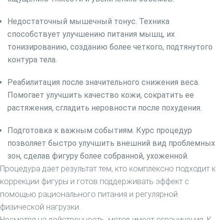
Комбинированный педикюр
Недостаточный мышечный тонус. Техника
Мужской педикюр
способствует улучшению питания мышц, их
Детский педикюр
тонизированию, созданию более четкого, подтянутого
Аппаратный педикюр
контура тела.
Лечебные покрытия для ногтей
Наращивание ногтей
Реабилитация после значительного снижения веса.
Услуги подолога
Помогает улучшить качество кожи, сократить ее
Вросший ноготь лечение
растяжения, сгладить неровности после похудения.
Скоба 3-ТО
Титановая нить для лечения вросшего ногтя
Подготовка к важным событиям. Курс процедур
Удаление вросшего ногтя
позволяет быстро улучшить внешний вид проблемных
Лечение трещин
зон, сделав фигуру более собранной, ухоженной.
Изготовление межпальцевых ортезов
Процедура дает результат тем, кто комплексно подходит к
Протезирование ногтей
коррекции фигуры и готов поддерживать эффект с
Медицинский педикюр у подолога
помощью рационального питания и регулярной
Удаление стержневого мозоля
физической нагрузки.
Лечение онихолизиса
Несмотря на действенность, метод имеет ограничения. К