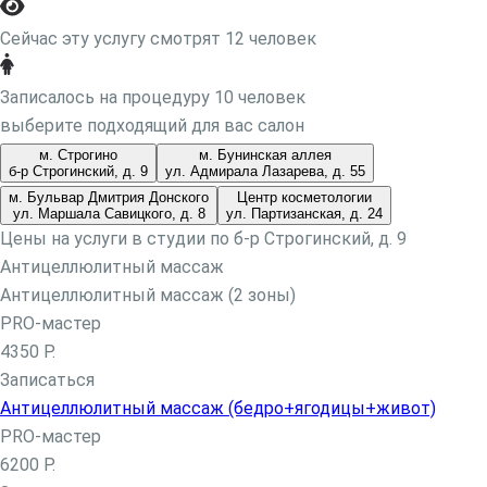
Сейчас эту услугу смотрят 12 человек
Записалось на процедуру 10 человек
выберите подходящий для вас салон
м. Строгино
м. Бунинская аллея
б-р Строгинский, д. 9
ул. Адмирала Лазарева, д. 55
м. Бульвар Дмитрия Донского
Центр косметологии
ул. Маршала Савицкого, д. 8
ул. Партизанская, д. 24
Цены на услуги в студии по б-р Строгинский, д. 9
Антицеллюлитный массаж
Антицеллюлитный массаж (2 зоны)
PRO-мастер
4350 Р.
Записаться
Антицеллюлитный массаж (бедро+ягодицы+живот)
PRO-мастер
м. Молодёжная
м. Бульвар Дмитрия Донского
м.
6200 Р.
Бунинская аллея
м. Строгино