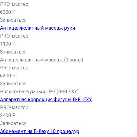
PRO-мастер
Глаза
6200 Р.
С растушевкой
Записаться
Брови
Антицеллюлитный массаж руки
Межресничный татуаж
PRO-мастер
Татуаж мушка
1100 Р.
Коррекция
Записаться
Коррекция татуажа век
Антицеллюлитный массаж (3 зоны)
Коррекция татуажа губ
PRO-мастер
Визаж
6200 Р.
Массаж
Записаться
Ручной антицеллюлитный массаж
Ролико-вакуумный LPG (B-FLEXY)
LPG-массаж тела
Аппаратная коррекция фигуры B-FLEXY
Массаж рук
PRO-мастер
Антицеллюлитный массаж
2400 Р.
Массаж спины
Записаться
Массаж лица
Абонемент на B-flexy 10 процедур