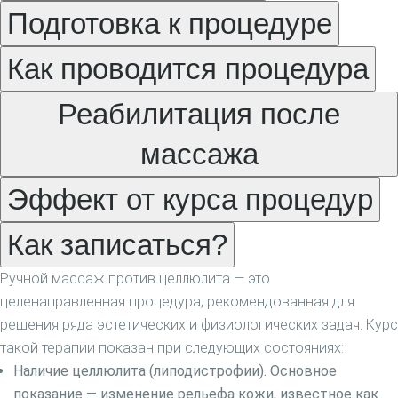
Подготовка к процедуре
Лазерная эпиляция верхней губы
Лазерная эпиляция живота
Как проводится процедура
Лазерная эпиляция лица
Лазерная эпиляция ног
Реабилитация после
Лазерная эпиляция подмышек
Лазерная эпиляция рук
массажа
Лазерная эпиляция спины
Лазерная эпиляция ягодиц
Эффект от курса процедур
Ресницы
Наращивание ресниц
Как записаться?
Ламинирование ресниц
Химическая завивка ресниц
Ручной массаж против целлюлита — это
Окрашивание ресниц
целенаправленная процедура, рекомендованная для
решения ряда эстетических и физиологических задач. Курс
Брови
такой терапии показан при следующих состояниях:
Ламинирование бровей
Наличие целлюлита (липодистрофии). Основное
Коррекция бровей
показание — изменение рельефа кожи, известное как