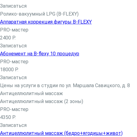
Балаяж окрашивание волос
Записаться
Тонирование волос
Ролико-вакуумный LPG (B-FLEXY)
Колорирование волос
Аппаратная коррекция фигуры B-FLEXY
Окрашивание седых волос
PRO-мастер
Классическое окрашивание волос
2400 Р.
Окрашивание в один тон
Записаться
Мужской зал
Абонемент на B-flexy 10 процедур
Мужская стрижка
PRO-мастер
Мужское окрашивание
18000 Р.
Укладки и прически
Записаться
Мужское мелирование
Цены на услуги в студии по ул. Маршала Савицкого, д. 8
Стрижка бороды и усов
Антицеллюлитный массаж
Детский зал
Антицеллюлитный массаж (2 зоны)
Модельная стрижка для девочек до 12 лет
PRO-мастер
4350 Р.
Косметология
Записаться
Татуаж
Антицеллюлитный массаж (бедро+ягодицы+живот)
Губы