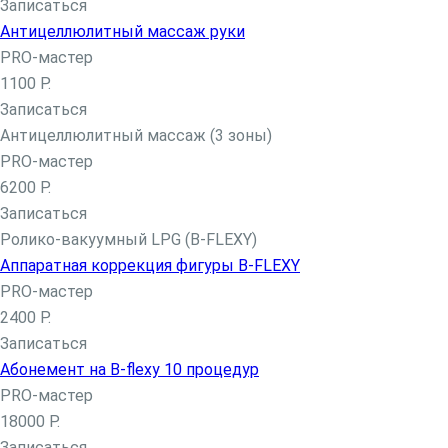
Записаться
Записаться
Антицеллюлитный массаж руки
Парикмахерский зал
PRO-мастер
Восстановление волос
1100 Р.
Свадебный образ
Записаться
Антицеллюлитный массаж (3 зоны)
Женский зал
PRO-мастер
Стрижки
6200 Р.
Стрижки на длинные волосы
Записаться
Стрижки на средние волосы
Ролико-вакуумный LPG (B-FLEXY)
Стрижки на короткие волосы
Аппаратная коррекция фигуры B-FLEXY
Стрижка горячими ножницами
PRO-мастер
Укладки и прически
2400 Р.
Вечерние укладки
Записаться
Укладка волос утюжком
Абонемент на B-flexy 10 процедур
Долговременная укладка волос (карвинг)
PRO-мастер
Укладка кудрявых волос
18000 Р.
Химическая завивка
Записаться