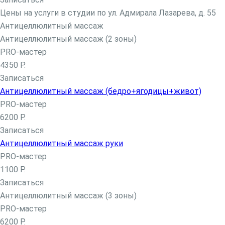
Биозавивка волос в Москве
Цены на услуги в студии по ул. Адмирала Лазарева, д. 55
Ботокс для волос
Антицеллюлитный массаж
Антицеллюлитный массаж (2 зоны)
Кератиновое выпрямление волос
PRO-мастер
Бразильское выпрямление волос Brazilian Blowout
4350 Р.
(Бразилиан Блоаут)
Записаться
Уход за волосами
Антицеллюлитный массаж (бедро+ягодицы+живот)
Наращивание волос
PRO-мастер
Мелирование волос
6200 Р.
Окрашивание волос
Записаться
Сложное окрашивание волос
Антицеллюлитный массаж руки
Окрашивание Омбре
PRO-мастер
Окрашивание AirTouch (Эйртач)
1100 Р.
Окрашивание корней волос
Записаться
Окрашивание волос Babylights (Бейбилайтс)
Антицеллюлитный массаж (3 зоны)
Цветное окрашивание волос
PRO-мастер
Шатуш
6200 Р.