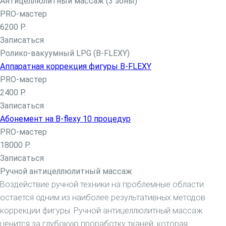
Антицеллюлитный массаж (3 зоны)
Плазмолифтинг
PRO-мастер
Плазмолифтинг лица
6200 Р.
Плазмолифтинг кожи головы
Записаться
Уколы ботокса
Ролико-вакуумный LPG (B-FLEXY)
Ксеомин
Аппаратная коррекция фигуры B-FLEXY
Мезотерапия
PRO-мастер
Мезотерапия вокруг глаз
2400 Р.
Мезотерапия головы
Записаться
Мезотерапия лица
Абонемент на B-flexy 10 процедур
Контурная пластика лица филлерами
PRO-мастер
Контурная пластика губ
18000 Р.
Записаться
Биоревитализация
Ручной антицеллюлитный массаж
Биоревитализация глаз
Воздействие ручной техники на проблемные области
Биоревитализация губ
остается одним из наиболее результативных методов
Биоревитализация рук
коррекции фигуры. Ручной антицеллюлитный массаж
Биоревитализация шеи
ценится за глубокую проработку тканей, которая