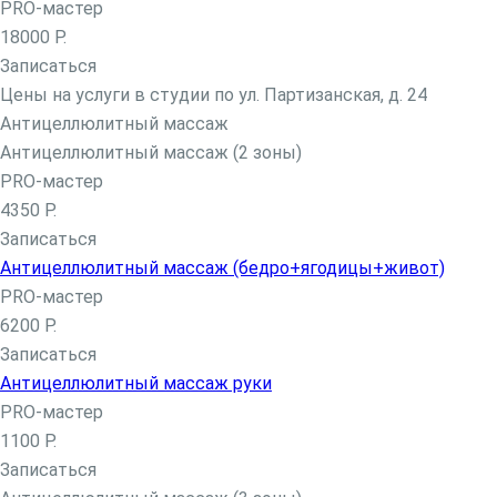
PRO-мастер
Чистка лица
18000 Р.
Атравматическая чистка лица
Записаться
Карбоновый пилинг
Цены на услуги в студии по ул. Партизанская, д. 24
Пилинг
Антицеллюлитный массаж
Пирсинг
Антицеллюлитный массаж (2 зоны)
Пирсинг языка
PRO-мастер
Пирсинг ушей
4350 Р.
Пирсинг носа
Записаться
Септум
Антицеллюлитный массаж (бедро+ягодицы+живот)
Прокол губы
PRO-мастер
Пирсинг пупка
6200 Р.
Другие виды пирсинга
Записаться
Микродермал
Антицеллюлитный массаж руки
Мужская косметология
PRO-мастер
Мужская коррекция бровей
1100 Р.
SMAS лифтинг (СМАС-лифтинг)
Записаться