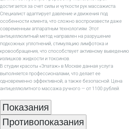
Газожидкостный пилинг
достигается за счет силы и чуткости рук массажиста.
Газожидкостный пилинг головы
Специалист адаптирует давление и движения под
Газожидкостный пилинг лица
особенности клиента, что сложно воспроизвести даже
Эпиляция
современным аппаратным технологиям. Этот
Восковая депиляция
антицеллюлитный метод направлен на разрушение
Депиляция подмышек
подкожных уплотнений, стимуляцию лимфотока и
SPA-шугаринг
кровообращения, что способствует активному выведению
Электроэпиляция
излишков жидкости и токсинов.
Электроэпиляция живота
В студии красоты «Эпатаж» в Москве данная услуга
Электроэпиляция бикини
выполняется профессионалами, что делает ее
Электроэпиляция груди
одновременно эффективной, а также безопасной. Цена
Электроэпиляция лица
антицеллюлитного массажа ручного — от 1100 рублей.
Эпиляция глубокого бикини
Показания
Лазерная эпиляция
Лазерная эпиляция для мужчин
Противопоказания
Лазерная эпиляция бикини
Лазерная эпиляция груди