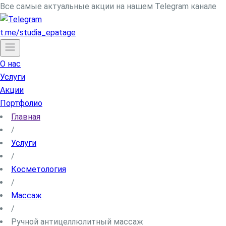
Все самые актуальные акции на нашем Telegram канале
t.me/studia_epatage
О нас
Услуги
Акции
Портфолио
Блог
Главная
Новости
/
Цены
Услуги
Контакты
/
Косметология
/
Массаж
Cтудии в Москве
/
Центр косметологии
Ручной антицеллюлитный массаж
ул. Партизанская, д. 24