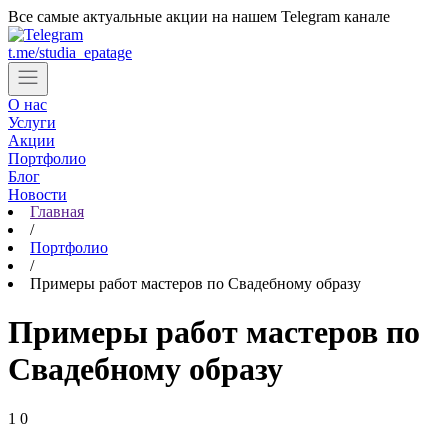
Все самые актуальные акции на нашем Telegram канале
t.me/studia_epatage
О нас
Услуги
Акции
Портфолио
Блог
Новости
Главная
Цены
/
Контакты
Портфолио
/
Примеры работ мастеров по Свадебному образу
Cтудии в Москве
Примеры работ мастеров по
Центр косметологии
Свадебному образу
ул. Партизанская, д. 24
+7 (903) 184-44-49
Записаться
1
0
м. Бунинская аллея