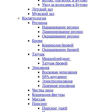
Ботокс для волос в Бутово
Массаж лица
Уход за волосами в Бутово
Чистка лица
Детский зал
Атравматическая чистка лица
Мужской зал
Карбоновый пилинг
Косметология
Пилинг
Ресницы
Наращивание ресниц
Пирсинг
Ламинирование ресниц
Пирсинг языка
Окрашивание ресниц
Пирсинг ушей
Брови
Пирсинг носа
Коррекция бровей
Септум
Окрашивание бровей
Прокол губы
Татуаж
Пирсинг пупка
Микроблейдинг
Другие виды пирсинга
Татуаж бровей
Микродермал
Эпиляция
Восковая депиляция
Мужская косметология
SPA-шугаринг
Мужская коррекция бровей
Электроэпиляция
SMAS лифтинг (СМАС-лифтинг)
Лазерная эпиляция
Чистка лица
Плазмолифтинг
Коррекция фигуры
Плазмолифтинг лица
Массаж
Плазмолифтинг кожи головы
Пирсинг
Уколы ботокса
Пирсинг ушей
Ксеомин