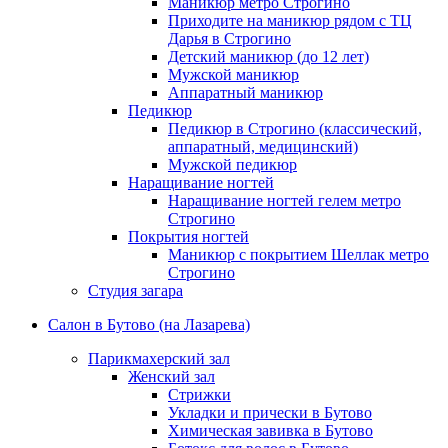
Маникюр метро Строгино
Стрижка бороды и усов
Приходите на маникюр рядом с ТЦ
Дарья в Строгино
Детский зал
Детский маникюр (до 12 лет)
Модельная стрижка для девочек до 12 лет
Мужской маникюр
Косметология
Аппаратный маникюр
Педикюр
Татуаж
Педикюр в Строгино (классический,
Губы
аппаратный, медицинский)
Глаза
Мужской педикюр
С растушевкой
Наращивание ногтей
Брови
Наращивание ногтей гелем метро
Межресничный татуаж
Строгино
Татуаж мушка
Покрытия ногтей
Маникюр с покрытием Шеллак метро
Коррекция
Строгино
Коррекция татуажа век
Студия загара
Коррекция татуажа губ
Визаж
Салон в Бутово (на Лазарева)
Массаж
Парикмахерский зал
Ручной антицеллюлитный массаж
Женский зал
LPG-массаж тела
Стрижки
Массаж рук
Укладки и прически в Бутово
Антицеллюлитный массаж
Химическая завивка в Бутово
Массаж спины