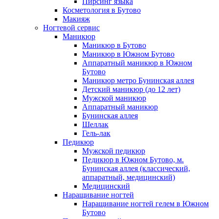
Пирсинг языка
Косметология в Бутово
Мезотерапия
Макияж
Мезотерапия вокруг глаз
Ногтевой сервис
Мезотерапия головы
Маникюр
Мезотерапия лица
Маникюр в Бутово
Контурная пластика лица филлерами
Маникюр в Южном Бутово
Контурная пластика губ
Аппаратный маникюр в Южном
Бутово
Биоревитализация
Маникюр метро Бунинская аллея
Биоревитализация глаз
Детский маникюр (до 12 лет)
Биоревитализация губ
Мужской маникюр
Биоревитализация рук
Аппаратный маникюр
Биоревитализация шеи
Бунинская аллея
Газожидкостный пилинг
Шеллак
Газожидкостный пилинг головы
Гель-лак
Газожидкостный пилинг лица
Педикюр
Мужской педикюр
Эпиляция
Педикюр в Южном Бутово, м.
Восковая депиляция
Бунинская аллея (классический,
Депиляция подмышек
аппаратный, медицинский)
SPA-шугаринг
Медицинский
Наращивание ногтей
Электроэпиляция
Наращивание ногтей гелем в Южном
Электроэпиляция живота
Бутово
Электроэпиляция бикини