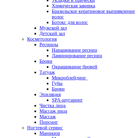
Укладки и прически
Brazilian Blowout (Бразилиан Блоаут)
Химическая завивка
Уход за волосами
Бразильское кератиновое выпрямление
Наращивание волос
волос
Мелирование волос
Ботокс для волос
Мужской зал
Окрашивание волос
Детский зал
Сложное окрашивание волос
Косметология
Окрашивание Омбре
Ресницы
Окрашивание AirTouch (Эйртач)
Наращивание ресниц
Окрашивание корней волос
Ламинирование ресниц
Окрашивание волос Babylights
Брови
(Бейбилайтс)
Окрашивание бровей
Цветное окрашивание волос
Татуаж
Шатуш
Микроблейдинг
Балаяж окрашивание волос
Губы
Тонирование волос
Брови
Колорирование волос
Эпиляция
Окрашивание седых волос
SPA-шугаринг
Классическое окрашивание волос
Чистка лица
Окрашивание в один тон
Массаж лица
Мужской зал
Массаж
Мужская стрижка
Пирсинг
Мужское окрашивание
Ногтевой сервис
Укладки и прически
Маникюр
Мужское мелирование