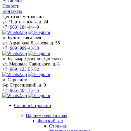
Вакансии
Записаться
Новости
Контакты
Парикмахерский зал
Центр косметологии
Восстановление волос
ул. Партизанская, д. 24
Свадебный образ
+7 (903) 184-44-49
Женский зал
м. Бунинская аллея
Стрижки
ул. Адмирала Лазарева, д. 55
Стрижки на длинные волосы
+7 (909) 999-43-38
Стрижки на средние волосы
Стрижки на короткие волосы
м. Бульвар Дмитрия Донского
Стрижка горячими ножницами
ул. Маршала Савицкого, д. 8
+7 (969) 123-55-52
Укладки и прически
Вечерние укладки
м. Строгино
Укладка волос утюжком
б-р Строгинский, д. 9
Долговременная укладка волос
+7 (965) 404-75-45
(карвинг)
Укладка кудрявых волос
Химическая завивка
Салон в Строгино
Биозавивка волос в Москве
Парикмахерский зал
Ботокс для волос
Женский зал
Кератиновое выпрямление волос
Стрижки
Бразильское выпрямление волос