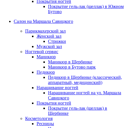
Покрытия ногтей
Электроэпиляция груди
Покрытие гель-лак (шеллак) в Южном
Электроэпиляция лица
Бутово
Эпиляция глубокого бикини
Салон на Маршала Савицкого
Лазерная эпиляция
Лазерная эпиляция для мужчин
Парикмахерский зал
Лазерная эпиляция бикини
Женский зал
Лазерная эпиляция груди
Стрижки
Лазерная эпиляция верхней губы
Мужской зал
Лазерная эпиляция живота
Ногтевой сервис
Лазерная эпиляция лица
Маникюр
Лазерная эпиляция ног
Маникюр в Щербинке
Лазерная эпиляция подмышек
Маникюр в Бутово парк
Лазерная эпиляция рук
Педикюр
Лазерная эпиляция спины
Педикюр в Щербинке (классический,
Лазерная эпиляция ягодиц
аппаратный, медицинский)
Ресницы
Наращивание ногтей
Наращивание ресниц
Наращивание ногтей на ул. Маршала
Ламинирование ресниц
Савицкого
Химическая завивка ресниц
Покрытия ногтей
Окрашивание ресниц
Покрытие гель-лак (шеллак) в
Щербинке
Брови
Косметология
Ламинирование бровей
Ресницы
Коррекция бровей