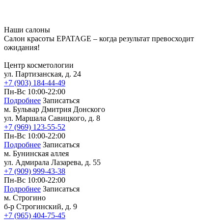
ул. Адмирала Лазарева, д. 55
+7 (909) 999-43-38
Записаться
Наши салоны
Салон красоты EPATAGE – когда результат превосходит
м. Бульвар Дмитрия Донского
ожидания!
ул. Маршала Савицкого, д. 8
Центр косметологии
ул. Партизанская, д. 24
+7 (969) 123-55-52
Записаться
+7 (903) 184-44-49
Пн-Вс 10:00-22:00
м. Строгино
Подробнее
Записаться
м. Бульвар Дмитрия Донского
б-р Строгинский, д. 9
ул. Маршала Савицкого, д. 8
+7 (969) 123-55-52
+7 (965) 404-75-45
Записаться
Пн-Вс 10:00-22:00
Записаться
Подробнее
Записаться
м. Бунинская аллея
Лазерная эпиляция
ул. Адмирала Лазарева, д. 55
+7 (909) 999-43-38
4800 р. все тело
Пн-Вс 10:00-22:00
Подробнее
Записаться
м. Строгино
Телеграм-бот
б-р Строгинский, д. 9
+7 (965) 404-75-45