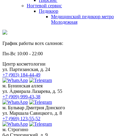
Пирсинг
Ногтевой сервис
Услуги подолога
Педикюр
Вросший ноготь лечение
Медицинский педикюр метро
Скоба 3-ТО
Молодежная
Титановая нить для лечения вросшего
ногтя
Удаление вросшего ногтя
График работы всех салонов:
Лечение трещин
Изготовление межпальцевых ортезов
Пн-Вс 10:00 - 22:00
Протезирование ногтей
Медицинский педикюр у подолога
Центр косметологии
Удаление стержневого мозоля
ул. Партизанская, д. 24
Лечение онихолизиса
+7 (903) 184-44-49
Лечение онихогрифоза
Студия загара
м. Бунинская аллея
ул. Адмирала Лазарева, д. 55
+7 (909) 999-43-38
м. Бульвар Дмитрия Донского
ул. Маршала Савицкого, д. 8
+7 (969) 123-55-52
м. Строгино
б-р Строгинский, д. 9