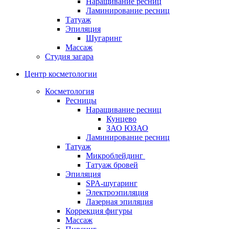
Наращивание ресниц
Окрашивание бровей
Ламинирование ресниц
Микроблейдинг
Татуаж
Архитектура бровей
Эпиляция
Уход за кожей лица на аппарате Affinity
Шугаринг
Коррекция фигуры
Массаж
Ногтевой сервис
Студия загара
Маникюр
Центр косметологии
Классический маникюр
Японский маникюр
Косметология
Французский маникюр
Ресницы
Детский маникюр (до 12 лет)
Наращивание ресниц
Мужской маникюр
Кунцево
ЗАО ЮЗАО
Аппаратный маникюр
Ламинирование ресниц
Европейский необрезной маникюр
Татуаж
Покрытие SHELLAC
Микроблейдинг
Педикюр
Татуаж бровей
Классический педикюр
Эпиляция
Комбинированный педикюр
SPA-шугаринг
Мужской педикюр
Электроэпиляция
Детский педикюр
Лазерная эпиляция
Аппаратный педикюр
Коррекция фигуры
Лечебные покрытия для ногтей
Массаж
Наращивание ногтей