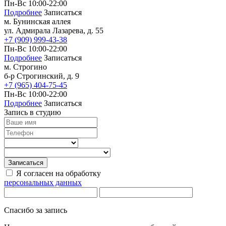
Записаться
Пн-Вс 10:00-22:00
Подробнее
Записаться
м. Бунинская аллея
Парикмахерский зал
ул. Адмирала Лазарева, д. 55
Восстановление волос
+7 (909) 999-43-38
Свадебный образ
Пн-Вс 10:00-22:00
Женский зал
Подробнее
Записаться
м. Строгино
Стрижки
б-р Строгинский, д. 9
Стрижки на длинные волосы
+7 (965) 404-75-45
Стрижки на средние волосы
Пн-Вс 10:00-22:00
Стрижки на короткие волосы
Подробнее
Записаться
Стрижка горячими ножницами
Запись в студию
Укладки и прически
Вечерние укладки
Укладка волос утюжком
Долговременная укладка волос
(карвинг)
Записаться
Укладка кудрявых волос
Я согласен на обработку
Химическая завивка
персональных данных
Биозавивка волос в Москве
Ботокс для волос
Спасибо за запись
Кератиновое выпрямление волос
Бразильское выпрямление волос