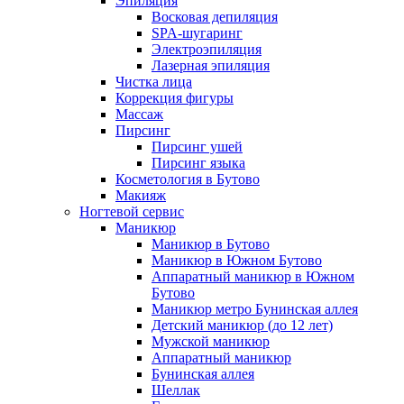
Эпиляция
Электроэпиляция груди
Восковая депиляция
Электроэпиляция лица
SPA-шугаринг
Эпиляция глубокого бикини
Электроэпиляция
Лазерная эпиляция
Лазерная эпиляция
Чистка лица
Лазерная эпиляция для мужчин
Коррекция фигуры
Лазерная эпиляция бикини
Массаж
Лазерная эпиляция груди
Пирсинг
Лазерная эпиляция верхней губы
Пирсинг ушей
Лазерная эпиляция живота
Пирсинг языка
Лазерная эпиляция лица
Косметология в Бутово
Лазерная эпиляция ног
Макияж
Лазерная эпиляция подмышек
Ногтевой сервис
Лазерная эпиляция рук
Маникюр
Лазерная эпиляция спины
Маникюр в Бутово
Лазерная эпиляция ягодиц
Маникюр в Южном Бутово
Ресницы
Аппаратный маникюр в Южном
Наращивание ресниц
Бутово
Ламинирование ресниц
Маникюр метро Бунинская аллея
Химическая завивка ресниц
Детский маникюр (до 12 лет)
Окрашивание ресниц
Мужской маникюр
Аппаратный маникюр
Брови
Бунинская аллея
Ламинирование бровей
Шеллак
Коррекция бровей