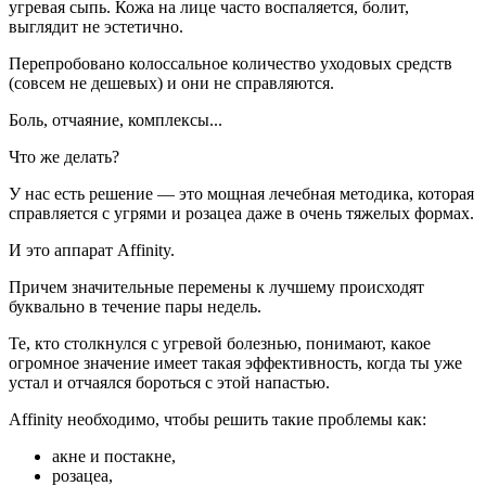
угревая сыпь. Кожа на лице часто воспаляется, болит,
ул. Адмирала Лазарева, д. 55
выглядит не эстетично.
+7 (909) 999-43-38
Записаться
Перепробовано колоссальное количество уходовых средств
(совсем не дешевых) и они не справляются.
м. Бульвар Дмитрия Донского
Боль, отчаяние, комплексы...
ул. Маршала Савицкого, д. 8
Что же делать?
+7 (969) 123-55-52
Записаться
У нас есть решение — это мощная лечебная методика, которая
м. Строгино
справляется с угрями и розацеа даже в очень тяжелых формах.
б-р Строгинский, д. 9
И это аппарат Affinity.
Причем значительные перемены к лучшему происходят
+7 (965) 404-75-45
Записаться
буквально в течение пары недель.
Записаться
Те, кто столкнулся с угревой болезнью, понимают, какое
Лазерная эпиляция
огромное значение имеет такая эффективность, когда ты уже
устал и отчаялся бороться с этой напастью.
4800 р. все тело
Affinity необходимо, чтобы решить такие проблемы как:
Телеграм-бот
акне и постакне,
розацеа,