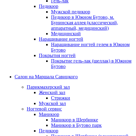
Гель-лак
Окрашивание бровей
Педикюр
Микроблейдинг
Мужской педикюр
Архитектура бровей
Педикюр в Южном Бутово, м.
Уход за кожей лица на аппарате Affinity
Бунинская аллея (классический,
Коррекция фигуры
аппаратный, медицинский)
Ногтевой сервис
Медицинский
Наращивание ногтей
Маникюр
Наращивание ногтей гелем в Южном
Классический маникюр
Бутово
Японский маникюр
Покрытия ногтей
Французский маникюр
Покрытие гель-лак (шеллак) в Южном
Детский маникюр (до 12 лет)
Бутово
Мужской маникюр
Салон на Маршала Савицкого
Аппаратный маникюр
Европейский необрезной маникюр
Парикмахерский зал
Покрытие SHELLAC
Женский зал
Педикюр
Стрижки
Классический педикюр
Мужской зал
Комбинированный педикюр
Ногтевой сервис
Мужской педикюр
Маникюр
Детский педикюр
Маникюр в Щербинке
Аппаратный педикюр
Маникюр в Бутово парк
Лечебные покрытия для ногтей
Педикюр
Наращивание ногтей