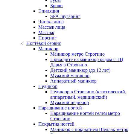
Губы
Массаж лица
Брови
Чистка лица
Эпиляция
Атравматическая чистка лица
SPA-шугаринг
Карбоновый пилинг
Чистка лица
Пилинг
Массаж лица
Массаж
Пирсинг
Пирсинг
Пирсинг языка
Ногтевой сервис
Пирсинг ушей
Маникюр
Пирсинг носа
Маникюр метро Строгино
Септум
Приходите на маникюр рядом с ТЦ
Прокол губы
Дарья в Строгино
Пирсинг пупка
Детский маникюр (до 12 лет)
Другие виды пирсинга
Мужской маникюр
Микродермал
Аппаратный маникюр
Педикюр
Мужская косметология
Педикюр в Строгино (классический,
Мужская коррекция бровей
аппаратный, медицинский)
SMAS лифтинг (СМАС-лифтинг)
Мужской педикюр
Наращивание ногтей
Плазмолифтинг
Наращивание ногтей гелем метро
Плазмолифтинг лица
Строгино
Плазмолифтинг кожи головы
Покрытия ногтей
Уколы ботокса
Маникюр с покрытием Шеллак метро
Ксеомин