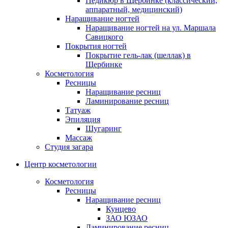
Педикюр в Щербинке (классический,
аппаратный, медицинский)
Услуги подолога
Наращивание ногтей
Вросший ноготь лечение
Наращивание ногтей на ул. Маршала
Скоба 3-ТО
Савицкого
Титановая нить для лечения вросшего
Покрытия ногтей
ногтя
Покрытие гель-лак (шеллак) в
Удаление вросшего ногтя
Щербинке
Лечение трещин
Косметология
Изготовление межпальцевых ортезов
Ресницы
Протезирование ногтей
Наращивание ресниц
Медицинский педикюр у подолога
Ламинирование ресниц
Удаление стержневого мозоля
Татуаж
Лечение онихолизиса
Эпиляция
Лечение онихогрифоза
Шугаринг
Студия загара
Массаж
Студия загара
Центр косметологии
Косметология
Ресницы
Наращивание ресниц
Кунцево
ЗАО ЮЗАО
Ламинирование ресниц