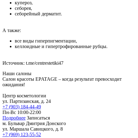
купероз,
себорея,
себорейный дерматит.
А также:
все виды гиперпигментации,
келлоидные и гипертрофированные рубцы.
Источник: t.me/centrestetiki47
Наши салоны
Салон красоты EPATAGE – когда результат превосходит
ожидания!
Центр косметологии
ул. Партизанская, д. 24
+7 (903) 184-44-49
Пн-Вс 10:00-22:00
Подробнее
Записаться
м. Бульвар Дмитрия Донского
м. Молодёжная
м. Бульвар Дмитрия Донского
м. Бунинская
ул. Маршала Савицкого, д. 8
аллея
м. Строгино
+7 (969) 123-55-52