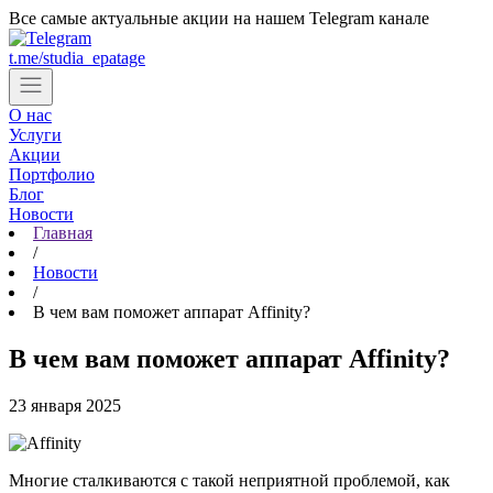
Все самые актуальные акции на нашем Telegram канале
t.me/studia_epatage
О нас
Услуги
Акции
Портфолио
Блог
Новости
Главная
Цены
/
Контакты
Новости
/
В чем вам поможет аппарат Affinity?
Cтудии в Москве
В чем вам поможет аппарат Affinity?
Центр косметологии
ул. Партизанская, д. 24
23 января 2025
+7 (903) 184-44-49
Записаться
м. Бунинская аллея
Многие сталкиваются с такой неприятной проблемой, как