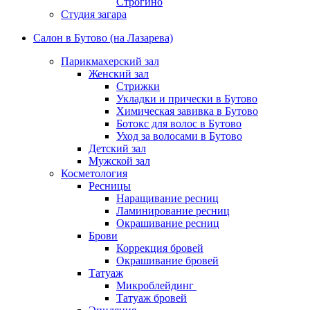
Строгино
Студия загара
Мезотерапия
Мезотерапия вокруг глаз
Салон в Бутово (на Лазарева)
Мезотерапия головы
Мезотерапия лица
Парикмахерский зал
Контурная пластика лица филлерами
Женский зал
Контурная пластика губ
Стрижки
Укладки и прически в Бутово
Биоревитализация
Химическая завивка в Бутово
Биоревитализация глаз
Ботокс для волос в Бутово
Биоревитализация губ
Уход за волосами в Бутово
Биоревитализация рук
Детский зал
Биоревитализация шеи
Мужской зал
Косметология
Газожидкостный пилинг
Ресницы
Газожидкостный пилинг головы
Наращивание ресниц
Газожидкостный пилинг лица
Ламинирование ресниц
Эпиляция
Окрашивание ресниц
Брови
Восковая депиляция
Коррекция бровей
Депиляция подмышек
Окрашивание бровей
SPA-шугаринг
Татуаж
Электроэпиляция
Микроблейдинг
Электроэпиляция живота
Татуаж бровей
Электроэпиляция бикини