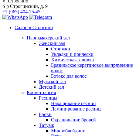
м. Строгино
Стрижка бороды и усов
б-р Строгинский, д. 9
+7 (965) 404-75-45
Детский зал
Модельная стрижка для девочек до 12 лет
Косметология
Салон в Строгино
Татуаж
Парикмахерский зал
Губы
Женский зал
Стрижки
Глаза
Укладки и прически
С растушевкой
Химическая завивка
Брови
Бразильское кератиновое выпрямление
Межресничный татуаж
волос
Татуаж мушка
Ботокс для волос
Коррекция
Мужской зал
Коррекция татуажа век
Детский зал
Коррекция татуажа губ
Косметология
Визаж
Ресницы
Наращивание ресниц
Массаж
Ламинирование ресниц
Ручной антицеллюлитный массаж
Брови
LPG-массаж тела
Окрашивание бровей
Массаж рук
Татуаж
Антицеллюлитный массаж
Микроблейдинг
Массаж спины