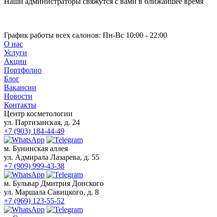
Наши администраторы свяжутся с вами в ближайшее время
Brazilian Blowout (Бразилиан Блоаут)
Уход за волосами
Наращивание волос
Мелирование волос
График работы всех салонов:
Пн-Вс 10:00 - 22:00
О нас
Окрашивание волос
Услуги
Сложное окрашивание волос
Акции
Окрашивание Омбре
Портфолио
Окрашивание AirTouch (Эйртач)
Блог
Окрашивание корней волос
Вакансии
Окрашивание волос Babylights
Новости
(Бейбилайтс)
Контакты
Цветное окрашивание волос
Центр косметологии
Шатуш
ул. Партизанская, д. 24
Балаяж окрашивание волос
+7 (903) 184-44-49
Тонирование волос
Колорирование волос
м. Бунинская аллея
Окрашивание седых волос
ул. Адмирала Лазарева, д. 55
Классическое окрашивание волос
+7 (909) 999-43-38
Окрашивание в один тон
Мужской зал
м. Бульвар Дмитрия Донского
Мужская стрижка
ул. Маршала Савицкого, д. 8
Мужское окрашивание
+7 (969) 123-55-52
Укладки и прически
Мужское мелирование