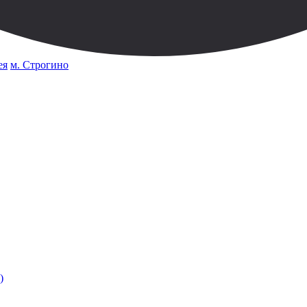
ея
м. Строгино
)