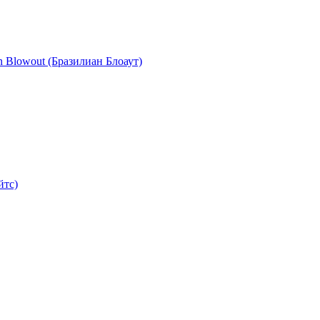
n Blowout (Бразилиан Блоаут)
йтс)