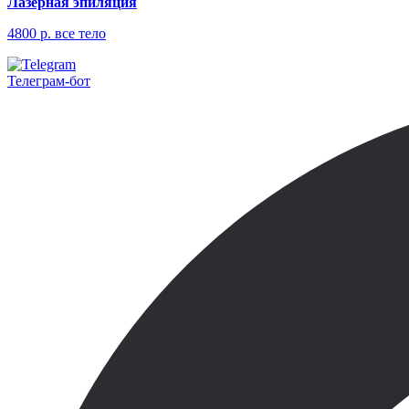
Лазерная эпиляция
4800 р. все тело
Телеграм-бот