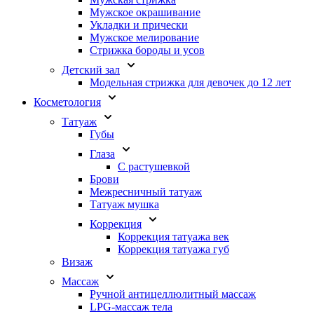
Мужское окрашивание
Укладки и прически
Мужское мелирование
Стрижка бороды и усов
Детский зал
Модельная стрижка для девочек до 12 лет
Косметология
Татуаж
Губы
Глаза
С растушевкой
Брови
Межресничный татуаж
Татуаж мушка
Коррекция
Коррекция татуажа век
Коррекция татуажа губ
Визаж
Массаж
Ручной антицеллюлитный массаж
LPG-массаж тела