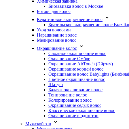
Химическая завивка
Биозавивка волос в Москве
Ботокс для волос
Кератиновое выпрямление волос
Бразильское выпрямление волос Brazilia
Уход за волосами
Наращивание волос
Мелирование волос
Окрашивание волос
Сложное окрашивание волос
Окрашивание Омбре
Окрашивание AirTouch (Эйртач)
Окрашивание корней волос
Окрашивание волос Babylights (Бейбила
Цветное окрашивание волос
Шатуш
Балаяж окрашивание волос
Тонирование волос
Колорирование волос
Окрашивание седых волос
Классическое окрашивание волос
Окрашивание в один тон
Мужской зал
Мужская стрижка